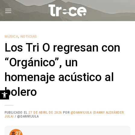
Saltar
al
contenido
MÚSICA
,
NOTICIAS
Los Tri O regresan con
“Orgánico”, un
homenaje acústico al
bolero
Abrir barra de herramientas
PUBLICADO EL
27 DE ABRIL DE 2026
POR
@DANNYJULA (DANNY ALEXÁNDER
JULA)
/ @DANNYJULA
27