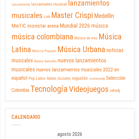
lanzamientos
lanzamiento musical
Lanzamiento
Master Crispi
musicales
Medellín
Link
Mundial 2026
música
movistar arena
MinTIC
música colombiana
Música
Música en vivo
Latina
Música Urbana
noticias
Música Popular
nuevos lanzamientos
musicales
Nuevo Sencillo
musicales
nuevos lanzamientos musicales 2022 en
español
Selección
reguetón
Pop Latino
Redes Sociales
rezeteando
Tecnología
Videojuegos
Colombia
zetadj
CALENDARIO
agosto 2026