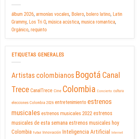
álbum 2026
,
armonías vocales
,
Bolero
,
bolero latino
,
Latin
Grammy
,
Los Tri O
,
música acústica
,
musica romantica
,
Orgánico
,
requinto
ETIQUETAS GENERALES
Bogotá
Canal
Artistas colombianos
Colombia
Trece
CanalTrece
Cine
cultura
Concierto
estrenos
entretenimiento
elecciones Colombia 2026
musicales
estrenos musicales 2022
estrenos
musicales de esta semana
estrenos musicales hoy
Inteligencia Artificial
Colombia
Innovación
Futbol
Internet