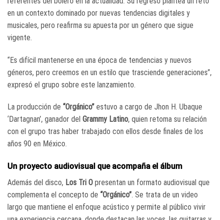
referentes del bolero en la actualidad. Su regreso plantea un reto
en un contexto dominado por nuevas tendencias digitales y
musicales, pero reafirma su apuesta por un género que sigue
vigente.
“Es difícil mantenerse en una época de tendencias y nuevos
géneros, pero creemos en un estilo que trasciende generaciones”,
expresó el grupo sobre este lanzamiento.
La producción de
“Orgánico”
estuvo a cargo de
Jhon H. Ubaque
‘Dartagnan’
, ganador del
Grammy Latino
, quien retoma su relación
con el grupo tras haber trabajado con ellos desde finales de los
años 90 en México.
Un proyecto audiovisual que acompaña el álbum
Además del disco,
Los Tri O
presentan un formato audiovisual que
complementa el concepto de
“Orgánico”
. Se trata de un video
largo que mantiene el enfoque acústico y permite al público vivir
una experiencia cercana, donde destacan las voces, las guitarras y