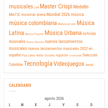
Master Crispi
musicales
Medellín
Link
Mundial 2026
música
movistar arena
MinTIC
música colombiana
Música
Música en vivo
Latina
Música Urbana
noticias
Música Popular
nuevos lanzamientos
musicales
Nuevo Sencillo
musicales
nuevos lanzamientos musicales 2022 en
español
Selección
reguetón
Pop Latino
Redes Sociales
rezeteando
Tecnología
Videojuegos
Colombia
zetadj
CALENDARIO
agosto 2026
L
M
X
J
V
S
D