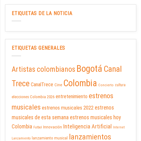
ETIQUETAS DE LA NOTICIA
ETIQUETAS GENERALES
Bogotá
Canal
Artistas colombianos
Colombia
Trece
CanalTrece
Cine
cultura
Concierto
estrenos
entretenimiento
elecciones Colombia 2026
musicales
estrenos musicales 2022
estrenos
musicales de esta semana
estrenos musicales hoy
Inteligencia Artificial
Colombia
Innovación
Futbol
Internet
lanzamientos
lanzamiento musical
Lanzamiento