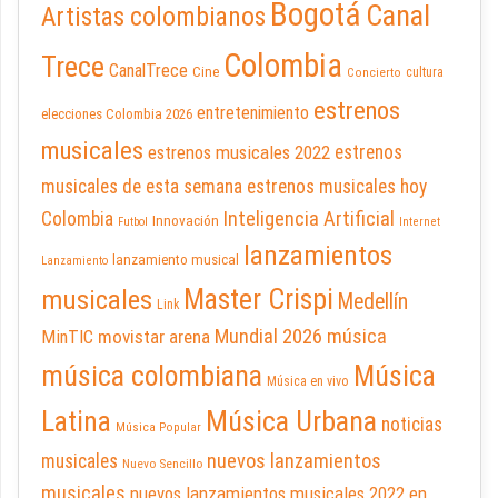
Bogotá
Canal
Artistas colombianos
Colombia
Trece
CanalTrece
Cine
cultura
Concierto
estrenos
entretenimiento
elecciones Colombia 2026
musicales
estrenos musicales 2022
estrenos
musicales de esta semana
estrenos musicales hoy
Inteligencia Artificial
Colombia
Innovación
Futbol
Internet
lanzamientos
lanzamiento musical
Lanzamiento
Master Crispi
musicales
Medellín
Link
Mundial 2026
música
movistar arena
MinTIC
música colombiana
Música
Música en vivo
Latina
Música Urbana
noticias
Música Popular
nuevos lanzamientos
musicales
Nuevo Sencillo
musicales
nuevos lanzamientos musicales 2022 en