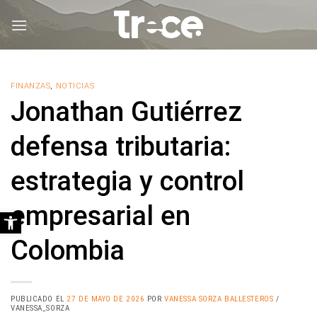
Saltar
al
contenido
FINANZAS
,
NOTICIAS
Jonathan Gutiérrez
defensa tributaria:
estrategia y control
empresarial en
Abrir barra de herramientas
Colombia
PUBLICADO EL
27 DE MAYO DE 2026
POR
VANESSA SORZA BALLESTEROS
/
VANESSA_SORZA