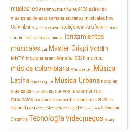
musicales
estrenos musicales 2022
estrenos
musicales de esta semana
estrenos musicales hoy
Inteligencia Artificial
Colombia
Innovación
Futbol
Internet
lanzamientos
lanzamiento musical
Lanzamiento
Master Crispi
musicales
Medellín
Link
Mundial 2026
música
movistar arena
MinTIC
música colombiana
Música
Música en vivo
Latina
Música Urbana
noticias
Música Popular
nuevos lanzamientos
musicales
Nuevo Sencillo
musicales
nuevos lanzamientos musicales 2022 en
español
Selección
reguetón
Pop Latino
Redes Sociales
rezeteando
Tecnología
Videojuegos
Colombia
zetadj