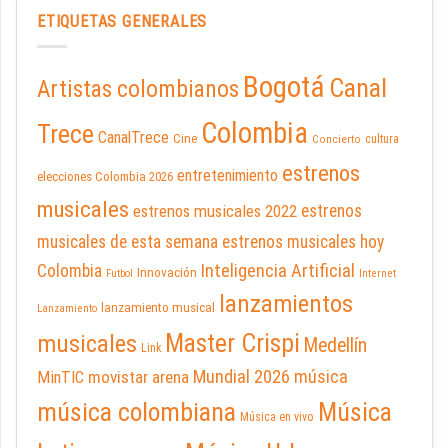
ETIQUETAS GENERALES
Bogotá
Canal
Artistas colombianos
Colombia
Trece
CanalTrece
Cine
cultura
Concierto
estrenos
entretenimiento
elecciones Colombia 2026
musicales
estrenos musicales 2022
estrenos
musicales de esta semana
estrenos musicales hoy
Inteligencia Artificial
Colombia
Innovación
Futbol
Internet
lanzamientos
lanzamiento musical
Lanzamiento
Master Crispi
musicales
Medellín
Link
Mundial 2026
música
movistar arena
MinTIC
música colombiana
Música
Música en vivo