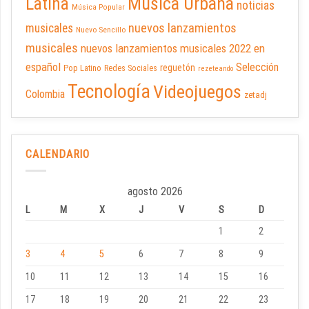
Latina
Música Urbana
noticias
Música Popular
nuevos lanzamientos
musicales
Nuevo Sencillo
musicales
nuevos lanzamientos musicales 2022 en
español
Selección
reguetón
Pop Latino
Redes Sociales
rezeteando
Tecnología
Videojuegos
Colombia
zetadj
CALENDARIO
agosto 2026
L
M
X
J
V
S
D
1
2
3
4
5
6
7
8
9
10
11
12
13
14
15
16
17
18
19
20
21
22
23