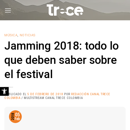
Saltar
al
contenido
MÚSICA
,
NOTICIAS
Jamming 2018: todo lo
que deben saber sobre
el festival
Abrir barra de herramientas
PUBLICADO EL
5 DE FEBRERO DE 2018
POR
REDACCIÓN CANAL TRECE
COLOMBIA
/ MULTISTREAM CANAL TRECE COLOMBIA
05
2018
Feb