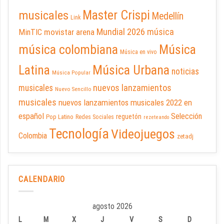
Master Crispi
musicales
Medellín
Link
Mundial 2026
música
movistar arena
MinTIC
música colombiana
Música
Música en vivo
Latina
Música Urbana
noticias
Música Popular
nuevos lanzamientos
musicales
Nuevo Sencillo
musicales
nuevos lanzamientos musicales 2022 en
español
Selección
reguetón
Pop Latino
Redes Sociales
rezeteando
Tecnología
Videojuegos
Colombia
zetadj
CALENDARIO
agosto 2026
L
M
X
J
V
S
D