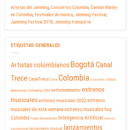
Artistas del Jamming
,
Conciertos Colombia
,
Damian Marley
en Colombia
,
Festivales de música
,
Jamming Festival
,
Jamming Festival 2018
,
Jamming transporte
ETIQUETAS GENERALES
Bogotá
Canal
Artistas colombianos
Colombia
Trece
CanalTrece
Cine
cultura
Concierto
estrenos
entretenimiento
elecciones Colombia 2026
musicales
estrenos musicales 2022
estrenos
musicales de esta semana
estrenos musicales hoy
Inteligencia Artificial
Colombia
Innovación
Futbol
Internet
lanzamientos
lanzamiento musical
Lanzamiento