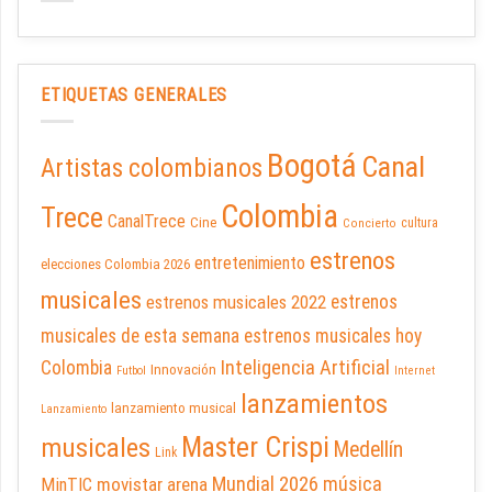
ETIQUETAS GENERALES
Bogotá
Canal
Artistas colombianos
Colombia
Trece
CanalTrece
Cine
cultura
Concierto
estrenos
entretenimiento
elecciones Colombia 2026
musicales
estrenos musicales 2022
estrenos
musicales de esta semana
estrenos musicales hoy
Inteligencia Artificial
Colombia
Innovación
Futbol
Internet
lanzamientos
lanzamiento musical
Lanzamiento
Master Crispi
musicales
Medellín
Link
Mundial 2026
música
movistar arena
MinTIC