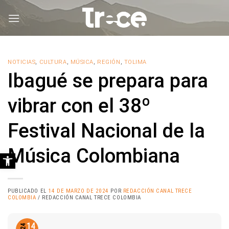
Saltar
al
contenido
NOTICIAS
,
CULTURA
,
MÚSICA
,
REGIÓN
,
TOLIMA
Ibagué se prepara para
vibrar con el 38º
Festival Nacional de la
Música Colombiana
Abrir barra de herramientas
PUBLICADO EL
14 DE MARZO DE 2024
POR
REDACCIÓN CANAL TRECE
COLOMBIA
/ REDACCIÓN CANAL TRECE COLOMBIA
14