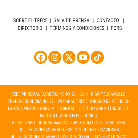
SOBRE EL TRECE
|
SALA DE PRENSA
|
CONTACTO
|
DIRECTORIO
|
TÉRMINOS Y CONDICIONES
|
PQRS
SEDE PRINCIPAL: CARRERA 45 NO. 26 – 33, 4º PISO TEUSAQUILLO:
TRANSVERSAL 28A NO. 39 – 29 CANAL TRECE HORARIO DE ATENCIÓN:
LUNES A VIERNES 8:00 A.M. – 5:00 P.M. TELÉFONO CONMUTADOR: 601
6051313 CORREO ELECTRÓNICO:
ATENCIONALCIUDADANO@CANALTRECE.COM.CO
COTIZACIONES:
COTIZACIONES@CANALTRECE.COM.CO
NOTIFICACIONES:
NOTIFICACIONES@CANALTRECE.COM.CO
FACTURA ELECTRÓNICA: