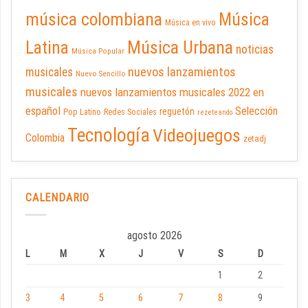
música colombiana
Música
Música en vivo
Latina
Música Urbana
noticias
Música Popular
nuevos lanzamientos
musicales
Nuevo Sencillo
musicales
nuevos lanzamientos musicales 2022 en
español
Selección
reguetón
Pop Latino
Redes Sociales
rezeteando
Tecnología
Videojuegos
Colombia
zetadj
CALENDARIO
agosto 2026
L
M
X
J
V
S
D
1
2
3
4
5
6
7
8
9