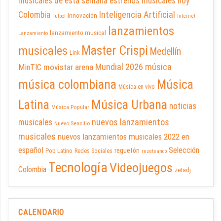
musicales de esta semana
estrenos musicales hoy
Inteligencia Artificial
Colombia
Innovación
Futbol
Internet
lanzamientos
lanzamiento musical
Lanzamiento
Master Crispi
musicales
Medellín
Link
Mundial 2026
música
movistar arena
MinTIC
música colombiana
Música
Música en vivo
Latina
Música Urbana
noticias
Música Popular
nuevos lanzamientos
musicales
Nuevo Sencillo
musicales
nuevos lanzamientos musicales 2022 en
español
Selección
reguetón
Pop Latino
Redes Sociales
rezeteando
Tecnología
Videojuegos
Colombia
zetadj
CALENDARIO