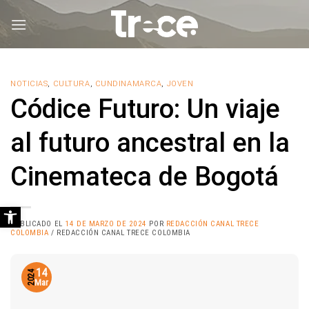
Saltar
al
contenido
NOTICIAS
,
CULTURA
,
CUNDINAMARCA
,
JOVEN
Códice Futuro: Un viaje
al futuro ancestral en la
Cinemateca de Bogotá
Abrir barra de herramientas
PUBLICADO EL
14 DE MARZO DE 2024
POR
REDACCIÓN CANAL TRECE
COLOMBIA
/ REDACCIÓN CANAL TRECE COLOMBIA
14
2024
Mar