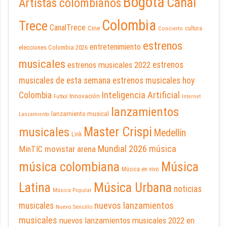
Bogotá
Canal
Artistas colombianos
Colombia
Trece
CanalTrece
Cine
cultura
Concierto
estrenos
entretenimiento
elecciones Colombia 2026
musicales
estrenos musicales 2022
estrenos
musicales de esta semana
estrenos musicales hoy
Inteligencia Artificial
Colombia
Innovación
Futbol
Internet
lanzamientos
lanzamiento musical
Lanzamiento
Master Crispi
musicales
Medellín
Link
Mundial 2026
música
movistar arena
MinTIC
música colombiana
Música
Música en vivo
Latina
Música Urbana
noticias
Música Popular
nuevos lanzamientos
musicales
Nuevo Sencillo
musicales
nuevos lanzamientos musicales 2022 en