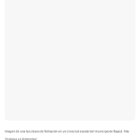
Imagen de una las clases de formación en un cineclub escolar del municipio de Bojacá. Foto:
‘Historias en Kilómetros’.