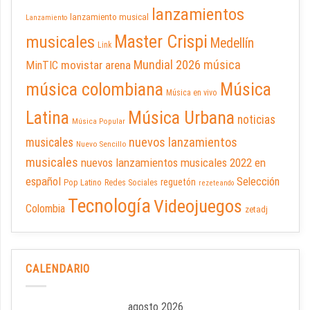
lanzamientos
lanzamiento musical
Lanzamiento
Master Crispi
musicales
Medellín
Link
Mundial 2026
música
movistar arena
MinTIC
música colombiana
Música
Música en vivo
Latina
Música Urbana
noticias
Música Popular
nuevos lanzamientos
musicales
Nuevo Sencillo
musicales
nuevos lanzamientos musicales 2022 en
español
Selección
reguetón
Pop Latino
Redes Sociales
rezeteando
Tecnología
Videojuegos
Colombia
zetadj
CALENDARIO
agosto 2026