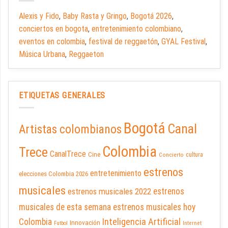
Alexis y Fido
,
Baby Rasta y Gringo
,
Bogotá 2026
,
conciertos en bogota
,
entretenimiento colombiano
,
eventos en colombia
,
festival de reggaetón
,
GYAL Festival
,
Música Urbana
,
Reggaeton
ETIQUETAS GENERALES
Bogotá
Canal
Artistas colombianos
Colombia
Trece
CanalTrece
Cine
cultura
Concierto
estrenos
entretenimiento
elecciones Colombia 2026
musicales
estrenos musicales 2022
estrenos
musicales de esta semana
estrenos musicales hoy
Inteligencia Artificial
Colombia
Innovación
Futbol
Internet