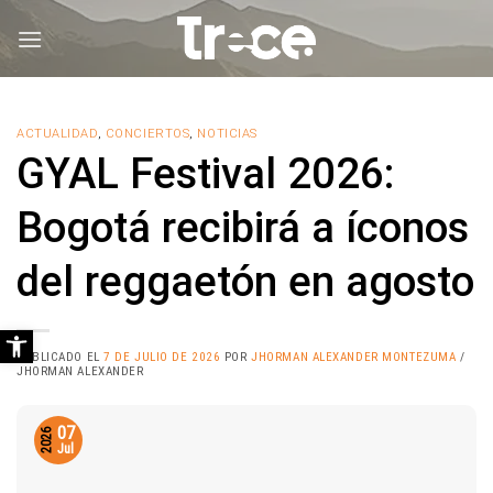
Saltar
al
contenido
ACTUALIDAD
,
CONCIERTOS
,
NOTICIAS
GYAL Festival 2026:
Bogotá recibirá a íconos
del reggaetón en agosto
Abrir barra de herramientas
PUBLICADO EL
7 DE JULIO DE 2026
POR
JHORMAN ALEXANDER MONTEZUMA
/
JHORMAN ALEXANDER
07
2026
Jul