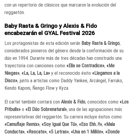
con un repertorio de clásicos que marcaron la evolución del
reggaetón.
Baby Rasta & Gringo y Alexis & Fido
encabezarán el GYAL Festival 2026
Los protagonistas de esta edición serán
Baby Rasta & Gringo
,
considerados pioneros del género desde la conformación de su
dúo en 1994. Durante más de tres décadas han construido una
trayectoria con canciones como
«Ella se Contradice»
,
«Me
Niegas»
,
«La, La, La, La»
y el reconocido éxito
«Llegamos a la
Disco»
, junto a artistas como Daddy Yankee, Arcángel, Farruko,
Kendo Kaponi, Ñengo Flow y Kyza.
El cartel también contará con
Alexis & Fido
, conocidos como
«Los
Pitbulls»
o
«El Dúo Sobrenatural»
, una de las agrupaciones más
representativas del reggaetón. Su carrera incluye éxitos como
«Camuflaje Remix»
,
«Soy Igual Que Tú»
,
«Eso Ehh..!!»
,
«Mala
Conducta»
,
«Rescate»
,
«5 Letras»
,
«Una en 1 Millón»
,
«Donde