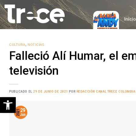
Saltar
al
contenido
Inicio
CULTURA
,
NOTICIAS
Falleció Alí Humar, el e
televisión
PUBLICADO EL
29 DE JUNIO DE 2021
POR
REDACCIÓN CANAL TRECE COLOMBIA
Abrir barra de herramientas
29
2021
Jun