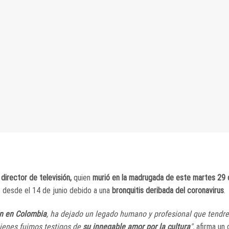
director de televisión,
quien
murió en la madrugada de este martes 29 d
 desde el 14 de junio debido a una
bronquitis deribada del coronavirus
.
ión en Colombia
, ha dejado un legado humano y profesional que tendr
uienes fuimos testigos de
su innegable amor por la cultura
",
afirma un