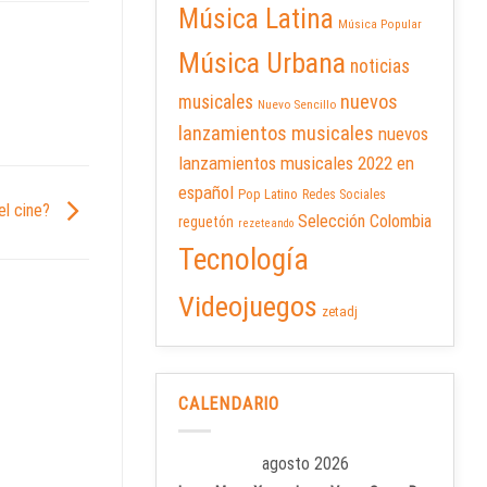
Música Latina
Música Popular
Música Urbana
noticias
nuevos
musicales
Nuevo Sencillo
lanzamientos musicales
nuevos
lanzamientos musicales 2022 en
español
Pop Latino
Redes Sociales
del cine?
Selección Colombia
reguetón
rezeteando
Tecnología
Videojuegos
zetadj
CALENDARIO
agosto 2026