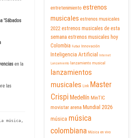
estrenos
entretenimiento
musicales
estrenos musicales
ma 'Sábados
2022
estrenos musicales de esta
semana
estrenos musicales hoy
a
Colombia
Innovación
Futbol
Inteligencia Artificial
Internet
lanzamiento musical
ivencias
en la
Lanzamiento
lanzamientos
Master
musicales
re las
Link
Crispi
Medellín
MinTIC
Mundial 2026
movistar arena
música
música
la música,
colombiana
Música en vivo