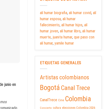
alí humar biografia
,
ali humar covid
,
alí
humar esposa
,
ali humar
fallecimiento
,
alí humar hijos
,
alí
humar joven
,
alí humar libro
,
ali humar
muerte
,
juanita humar
,
que paso con
alí humar
,
yamile humar
ETIQUETAS GENERALES
Artistas colombianos
e junio en
Bogotá
Canal Trece
Colombia
CanalTrece
Cine
emos
 comunicado
elecciones Colombia 2026
cultura
Concierto