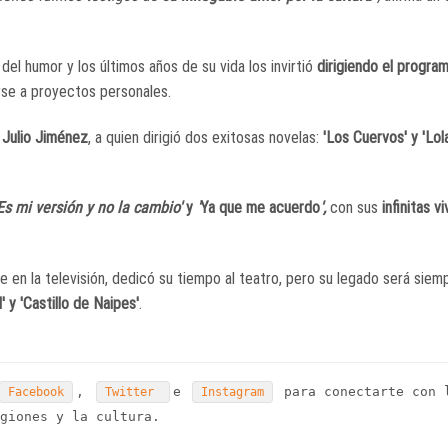
el humor y los últimos años de su vida los invirtió
dirigiendo el progra
rse a proyectos personales.
r
Julio Jiménez
, a quien dirigió dos exitosas novelas:
'Los Cuervos' y 'Lol
Es mi versión y no la cambio'
y
'
Ya que me acuerdo
',
con sus
infinitas v
e en la televisión, dedicó su tiempo al teatro, pero su legado será siemp
' y 'Castillo de Naipes'
.
,
e
para conectarte con 
Facebook
Twitter
Instagram
giones y la cultura.