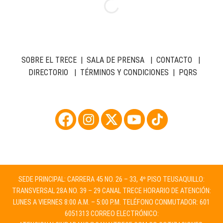
SOBRE EL TRECE
|
SALA DE PRENSA
|
CONTACTO
|
DIRECTORIO
|
TÉRMINOS Y CONDICIONES
|
PQRS
SEDE PRINCIPAL: CARRERA 45 NO. 26 – 33, 4º PISO TEUSAQUILLO:
TRANSVERSAL 28A NO. 39 – 29 CANAL TRECE HORARIO DE ATENCIÓN:
LUNES A VIERNES 8:00 A.M. – 5:00 P.M. TELÉFONO CONMUTADOR: 601
6051313 CORREO ELECTRÓNICO: