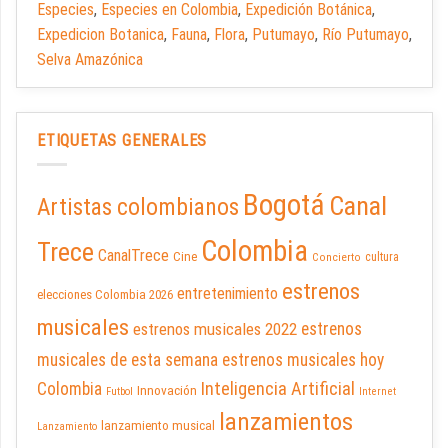
Especies
,
Especies en Colombia
,
Expedición Botánica
,
Expedicion Botanica
,
Fauna
,
Flora
,
Putumayo
,
Río Putumayo
,
Selva Amazónica
ETIQUETAS GENERALES
Bogotá
Canal
Artistas colombianos
Colombia
Trece
CanalTrece
Cine
cultura
Concierto
estrenos
entretenimiento
elecciones Colombia 2026
musicales
estrenos musicales 2022
estrenos
musicales de esta semana
estrenos musicales hoy
Inteligencia Artificial
Colombia
Innovación
Futbol
Internet
lanzamientos
lanzamiento musical
Lanzamiento