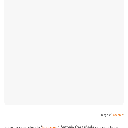
Imagen: ‘
Especies
’
En este episodio de ‘
Especies
’
Antonio Castañeda
emprende su