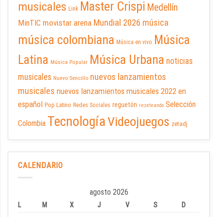
Master Crispi
musicales
Medellín
Link
Mundial 2026
música
movistar arena
MinTIC
música colombiana
Música
Música en vivo
Latina
Música Urbana
noticias
Música Popular
nuevos lanzamientos
musicales
Nuevo Sencillo
musicales
nuevos lanzamientos musicales 2022 en
español
Selección
reguetón
Pop Latino
Redes Sociales
rezeteando
Tecnología
Videojuegos
Colombia
zetadj
CALENDARIO
agosto 2026
L
M
X
J
V
S
D