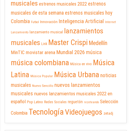
musicales
estrenos musicales 2022
estrenos
musicales de esta semana
estrenos musicales hoy
Inteligencia Artificial
Colombia
Innovación
Futbol
Internet
lanzamientos
lanzamiento musical
Lanzamiento
Master Crispi
musicales
Medellín
Link
Mundial 2026
música
movistar arena
MinTIC
música colombiana
Música
Música en vivo
Latina
Música Urbana
noticias
Música Popular
nuevos lanzamientos
musicales
Nuevo Sencillo
musicales
nuevos lanzamientos musicales 2022 en
español
Selección
reguetón
Pop Latino
Redes Sociales
rezeteando
Tecnología
Videojuegos
Colombia
zetadj