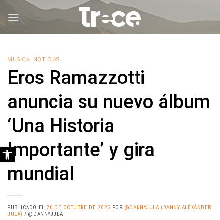
Saltar
al
contenido
MÚSICA
,
NOTICIAS
Eros Ramazzotti
anuncia su nuevo álbum
‘Una Historia
Importante’ y gira
Abrir barra de herramientas
mundial
PUBLICADO EL
20 DE OCTUBRE DE 2025
POR
@DANNYJULA (DANNY ALEXÁNDER
JULA)
/ @DANNYJULA