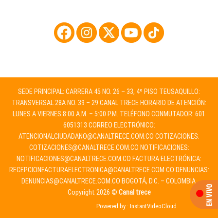
SEDE PRINCIPAL: CARRERA 45 NO. 26 – 33, 4º PISO TEUSAQUILLO:
TRANSVERSAL 28A NO. 39 – 29 CANAL TRECE HORARIO DE ATENCIÓN:
LUNES A VIERNES 8:00 A.M. – 5:00 P.M. TELÉFONO CONMUTADOR: 601
6051313 CORREO ELECTRÓNICO:
ATENCIONALCIUDADANO@CANALTRECE.COM.CO
COTIZACIONES:
COTIZACIONES@CANALTRECE.COM.CO
NOTIFICACIONES:
NOTIFICACIONES@CANALTRECE.COM.CO
FACTURA ELECTRÓNICA:
RECEPCIONFACTURAELECTRONICA@CANALTRECE.COM.CO
DENUNCIAS:
DENUNCIAS@CANALTRECE.COM.CO
BOGOTÁ, D.C. – COLOMBIA.
Copyright 2026 ©
Canal trece
Powered by :
InstantVideoCloud