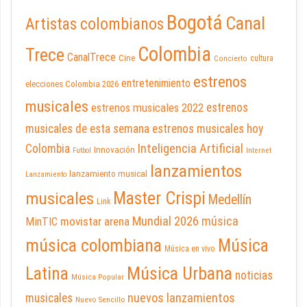
Bogotá
Canal
Artistas colombianos
Colombia
Trece
CanalTrece
Cine
cultura
Concierto
estrenos
entretenimiento
elecciones Colombia 2026
musicales
estrenos musicales 2022
estrenos
musicales de esta semana
estrenos musicales hoy
Inteligencia Artificial
Colombia
Innovación
Futbol
Internet
lanzamientos
lanzamiento musical
Lanzamiento
Master Crispi
musicales
Medellín
Link
Mundial 2026
música
movistar arena
MinTIC
música colombiana
Música
Música en vivo
Latina
Música Urbana
noticias
Música Popular
nuevos lanzamientos
musicales
Nuevo Sencillo