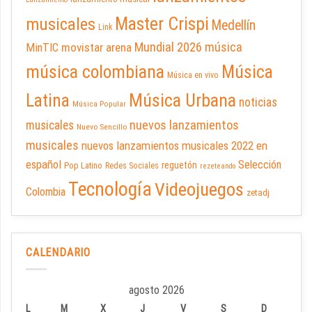
Master Crispi
musicales
Medellín
Link
Mundial 2026
música
movistar arena
MinTIC
música colombiana
Música
Música en vivo
Latina
Música Urbana
noticias
Música Popular
nuevos lanzamientos
musicales
Nuevo Sencillo
musicales
nuevos lanzamientos musicales 2022 en
español
Selección
reguetón
Pop Latino
Redes Sociales
rezeteando
Tecnología
Videojuegos
Colombia
zetadj
CALENDARIO
agosto 2026
L
M
X
J
V
S
D