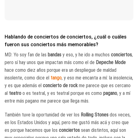
Hablando de conciertos de conciertos, ¿cuál o cuáles
fueron sus conciertos más memorables?
MD: Yo soy fan de las
bandas
y eso, y he ido a muchos
conciertos
,
pero sí hay unos que impactan más como el de
Depeche Mode
hace como diez años porque era un despliegue de maldad
insolente, como dice el
tango
, y eso me encanta a mí: la insolencia,
y es que además el
concierto de rock
me parece que es cercano
al
teatro
o es teatral, y es teatral porque es como
pagano
, y a mí
entre más pagano me parece que llega más.
También tuve la oportunidad de ver los
Rolling Stones
dos veces,
en los Estados Unidos y aquí, pero me gustó más acá y creo que
es porque hacemos que los
conciertos
sean distintos, aquí son
muy especiales porque uno sale untado de todo, incluso con la