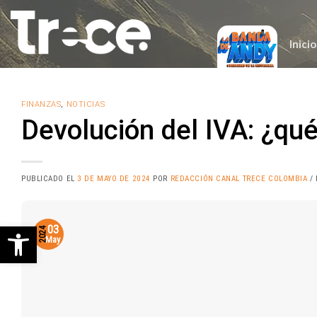
Saltar
al
contenido
Inicio
FINANZAS
,
NOTICIAS
Devolución del IVA: ¿qué 
PUBLICADO EL
3 DE MAYO DE 2024
POR
REDACCIÓN CANAL TRECE COLOMBIA
/ 
Abrir barra de herramientas
03
2024
May