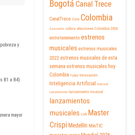
Bogotá
Canal Trece
Colombia
CanalTrece
Cine
elecciones Colombia 2026
cultura
Concierto
estrenos
entretenimiento
 pobreza y
musicales
estrenos musicales
2022
estrenos musicales de esta
semana
estrenos musicales hoy
Colombia
Innovación
Futbol
os B1 a B4)
Inteligencia Artificial
Internet
lanzamiento musical
Lanzamiento
lanzamientos
Master
musicales
genera mayor
Link
Crispi
Medellín
MinTIC