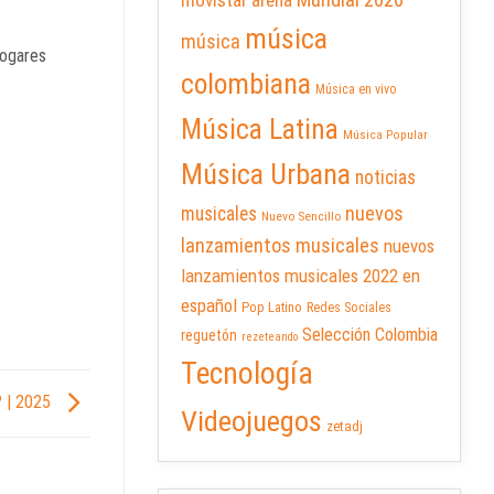
Mundial 2026
movistar arena
música
música
Hogares
colombiana
Música en vivo
Música Latina
Música Popular
Música Urbana
noticias
nuevos
musicales
Nuevo Sencillo
lanzamientos musicales
nuevos
lanzamientos musicales 2022 en
español
Pop Latino
Redes Sociales
Selección Colombia
reguetón
rezeteando
Tecnología
? | 2025
Videojuegos
zetadj