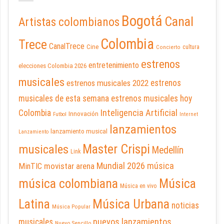
Bogotá
Canal
Artistas colombianos
Colombia
Trece
CanalTrece
Cine
cultura
Concierto
estrenos
entretenimiento
elecciones Colombia 2026
musicales
estrenos musicales 2022
estrenos
musicales de esta semana
estrenos musicales hoy
Inteligencia Artificial
Colombia
Innovación
Futbol
Internet
lanzamientos
lanzamiento musical
Lanzamiento
Master Crispi
musicales
Medellín
Link
Mundial 2026
música
movistar arena
MinTIC
música colombiana
Música
Música en vivo
Latina
Música Urbana
noticias
Música Popular
nuevos lanzamientos
musicales
Nuevo Sencillo