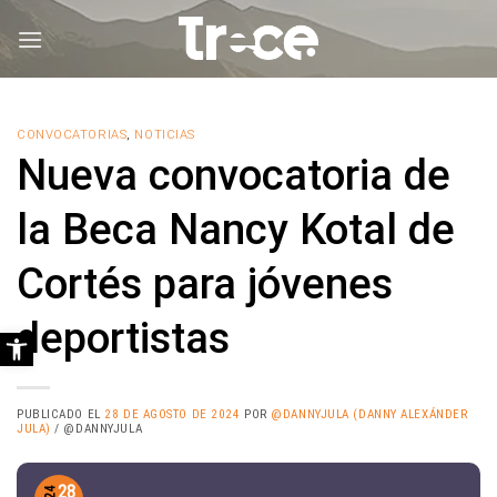
Saltar
al
contenido
CONVOCATORIAS
,
NOTICIAS
Nueva convocatoria de
la Beca Nancy Kotal de
Cortés para jóvenes
deportistas
Abrir barra de herramientas
PUBLICADO EL
28 DE AGOSTO DE 2024
POR
@DANNYJULA (DANNY ALEXÁNDER
JULA)
/ @DANNYJULA
28