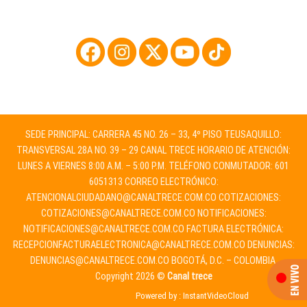
SEDE PRINCIPAL: CARRERA 45 NO. 26 – 33, 4º PISO TEUSAQUILLO:
TRANSVERSAL 28A NO. 39 – 29 CANAL TRECE HORARIO DE ATENCIÓN:
LUNES A VIERNES 8:00 A.M. – 5:00 P.M. TELÉFONO CONMUTADOR: 601
6051313 CORREO ELECTRÓNICO:
ATENCIONALCIUDADANO@CANALTRECE.COM.CO
COTIZACIONES:
COTIZACIONES@CANALTRECE.COM.CO
NOTIFICACIONES:
NOTIFICACIONES@CANALTRECE.COM.CO
FACTURA ELECTRÓNICA:
RECEPCIONFACTURAELECTRONICA@CANALTRECE.COM.CO
DENUNCIAS:
DENUNCIAS@CANALTRECE.COM.CO
BOGOTÁ, D.C. – COLOMBIA.
Copyright 2026 ©
Canal trece
Powered by :
InstantVideoCloud