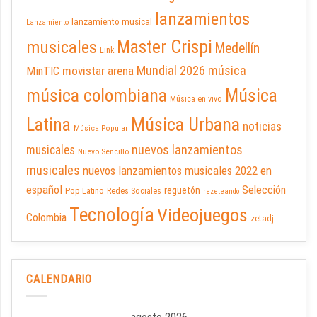
lanzamientos
lanzamiento musical
Lanzamiento
Master Crispi
musicales
Medellín
Link
Mundial 2026
música
movistar arena
MinTIC
música colombiana
Música
Música en vivo
Latina
Música Urbana
noticias
Música Popular
nuevos lanzamientos
musicales
Nuevo Sencillo
musicales
nuevos lanzamientos musicales 2022 en
español
Selección
reguetón
Pop Latino
Redes Sociales
rezeteando
Tecnología
Videojuegos
Colombia
zetadj
CALENDARIO