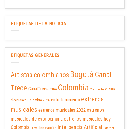
ETIQUETAS DE LA NOTICIA
ETIQUETAS GENERALES
Bogotá
Canal
Artistas colombianos
Colombia
Trece
CanalTrece
Cine
cultura
Concierto
estrenos
entretenimiento
elecciones Colombia 2026
musicales
estrenos musicales 2022
estrenos
musicales de esta semana
estrenos musicales hoy
Inteligencia Artificial
Colombia
Innovación
Futbol
Internet