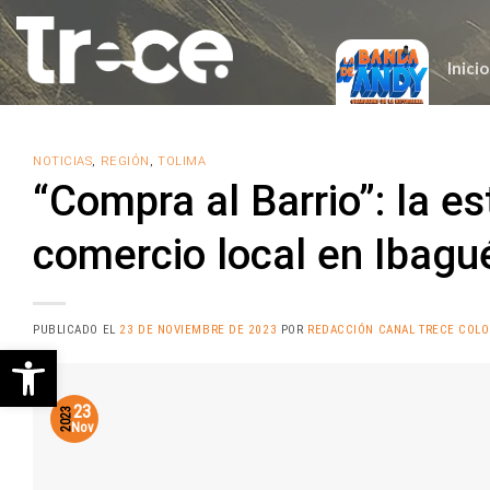
Saltar
al
contenido
Inicio
NOTICIAS
,
REGIÓN
,
TOLIMA
“Compra al Barrio”: la es
comercio local en Ibagu
PUBLICADO EL
23 DE NOVIEMBRE DE 2023
POR
REDACCIÓN CANAL TRECE COL
Abrir barra de herramientas
23
2023
Nov