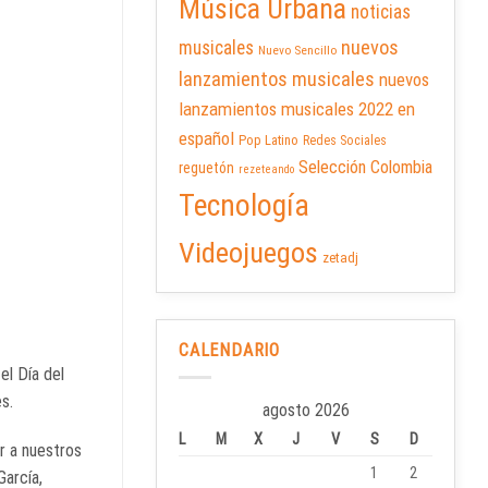
Música Urbana
noticias
nuevos
musicales
Nuevo Sencillo
lanzamientos musicales
nuevos
lanzamientos musicales 2022 en
español
Pop Latino
Redes Sociales
Selección Colombia
reguetón
rezeteando
Tecnología
Videojuegos
zetadj
CALENDARIO
el Día del
s.
agosto 2026
L
M
X
J
V
S
D
r a nuestros
1
2
García,