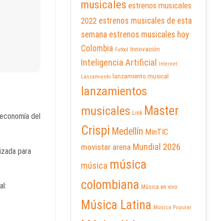
musicales
estrenos musicales
2022
estrenos musicales de esta
semana
estrenos musicales hoy
Colombia
Innovación
Futbol
Inteligencia Artificial
Internet
lanzamiento musical
Lanzamiento
lanzamientos
Master
musicales
Link
a economía del
Crispi
Medellín
MinTIC
Mundial 2026
movistar arena
izada para
música
música
colombiana
al:
Música en vivo
Música Latina
Música Popular