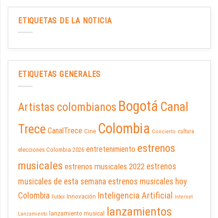
ETIQUETAS DE LA NOTICIA
ETIQUETAS GENERALES
Bogotá
Canal
Artistas colombianos
Colombia
Trece
CanalTrece
Cine
cultura
Concierto
estrenos
entretenimiento
elecciones Colombia 2026
musicales
estrenos musicales 2022
estrenos
musicales de esta semana
estrenos musicales hoy
Inteligencia Artificial
Colombia
Innovación
Futbol
Internet
lanzamientos
lanzamiento musical
Lanzamiento