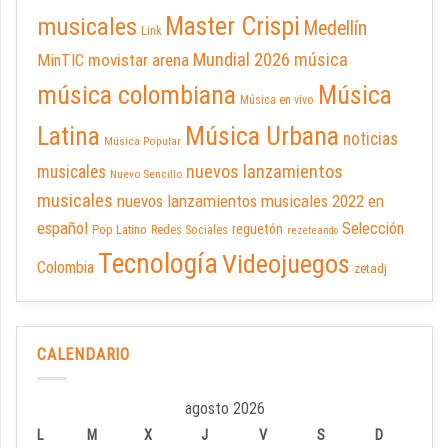
Master Crispi
musicales
Medellín
Link
Mundial 2026
música
movistar arena
MinTIC
música colombiana
Música
Música en vivo
Latina
Música Urbana
noticias
Música Popular
nuevos lanzamientos
musicales
Nuevo Sencillo
musicales
nuevos lanzamientos musicales 2022 en
español
Selección
reguetón
Pop Latino
Redes Sociales
rezeteando
Tecnología
Videojuegos
Colombia
zetadj
CALENDARIO
agosto 2026
L
M
X
J
V
S
D