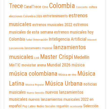
Colombia
Trece
CanalTrece
Cine
cultura
Concierto
estrenos
entretenimiento
elecciones Colombia 2026
musicales
estrenos musicales 2022
estrenos
musicales de esta semana
estrenos musicales hoy
Inteligencia Artificial
Colombia
Innovación
Futbol
Internet
lanzamientos
lanzamiento musical
Lanzamiento
Master Crispi
musicales
Medellín
Link
Mundial 2026
música
movistar arena
MinTIC
música colombiana
Música
Música en vivo
Latina
Música Urbana
noticias
Música Popular
nuevos lanzamientos
musicales
Nuevo Sencillo
musicales
nuevos lanzamientos musicales 2022 en
español
Selección
reguetón
Pop Latino
Redes Sociales
rezeteando