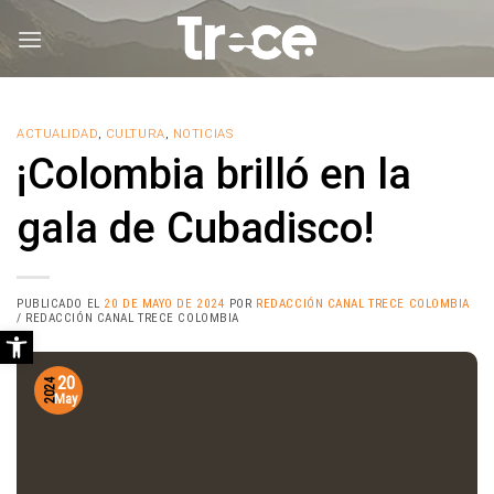
Saltar
al
contenido
ACTUALIDAD
,
CULTURA
,
NOTICIAS
¡Colombia brilló en la
gala de Cubadisco!
PUBLICADO EL
20 DE MAYO DE 2024
POR
REDACCIÓN CANAL TRECE COLOMBIA
/ REDACCIÓN CANAL TRECE COLOMBIA
Abrir barra de herramientas
20
2024
May