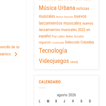
Música Urbana
noticias
nuevos
musicales
Nuevo Sencillo
lanzamientos musicales
nuevos
lanzamientos musicales 2022 en
español
Pop Latino
Redes Sociales
Selección Colombia
reguetón
rezeteando
encillo de su
Tecnología
mántico
Videojuegos
zetadj
CALENDARIO
agosto 2026
L
M
X
J
V
S
D