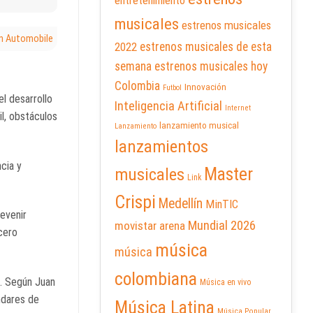
entretenimiento
musicales
estrenos musicales
n Automobile
2022
estrenos musicales de esta
semana
estrenos musicales hoy
Colombia
Innovación
Futbol
l desarrollo
Inteligencia Artificial
Internet
il, obstáculos
lanzamiento musical
Lanzamiento
lanzamientos
cia y
Master
musicales
Link
Crispi
Medellín
MinTIC
revenir
Mundial 2026
movistar arena
cero
música
música
colombiana
s. Según Juan
Música en vivo
ndares de
Música Latina
Música Popular