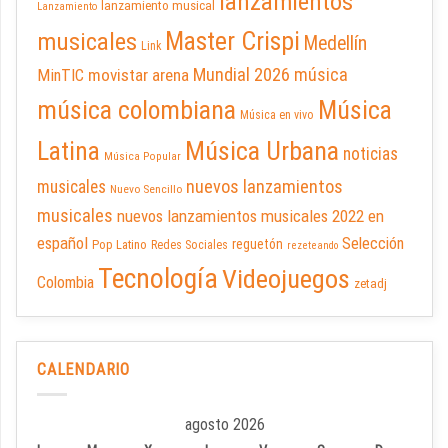
lanzamientos
lanzamiento musical
Lanzamiento
Master Crispi
musicales
Medellín
Link
Mundial 2026
música
movistar arena
MinTIC
música colombiana
Música
Música en vivo
Latina
Música Urbana
noticias
Música Popular
nuevos lanzamientos
musicales
Nuevo Sencillo
musicales
nuevos lanzamientos musicales 2022 en
español
Selección
reguetón
Pop Latino
Redes Sociales
rezeteando
Tecnología
Videojuegos
Colombia
zetadj
CALENDARIO
agosto 2026