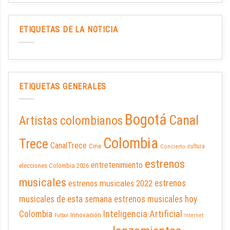
ETIQUETAS DE LA NOTICIA
ETIQUETAS GENERALES
Bogotá
Canal
Artistas colombianos
Colombia
Trece
CanalTrece
Cine
cultura
Concierto
estrenos
entretenimiento
elecciones Colombia 2026
musicales
estrenos musicales 2022
estrenos
musicales de esta semana
estrenos musicales hoy
Inteligencia Artificial
Colombia
Innovación
Futbol
Internet