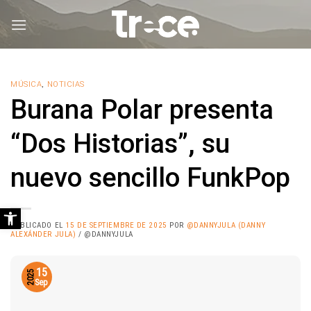
Saltar
al
contenido
MÚSICA
,
NOTICIAS
Burana Polar presenta
“Dos Historias”, su
nuevo sencillo FunkPop
Abrir barra de herramientas
PUBLICADO EL
15 DE SEPTIEMBRE DE 2025
POR
@DANNYJULA (DANNY
ALEXÁNDER JULA)
/ @DANNYJULA
15
2025
Sep