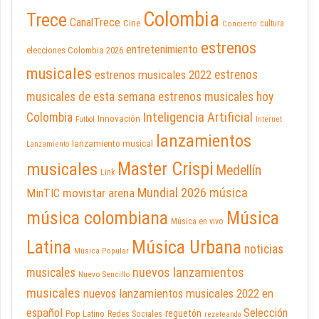
Colombia
Trece
CanalTrece
Cine
cultura
Concierto
estrenos
entretenimiento
elecciones Colombia 2026
musicales
estrenos musicales 2022
estrenos
musicales de esta semana
estrenos musicales hoy
Inteligencia Artificial
Colombia
Innovación
Futbol
Internet
lanzamientos
lanzamiento musical
Lanzamiento
Master Crispi
musicales
Medellín
Link
Mundial 2026
música
movistar arena
MinTIC
música colombiana
Música
Música en vivo
Latina
Música Urbana
noticias
Música Popular
nuevos lanzamientos
musicales
Nuevo Sencillo
musicales
nuevos lanzamientos musicales 2022 en
español
Selección
reguetón
Pop Latino
Redes Sociales
rezeteando