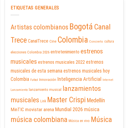
ETIQUETAS GENERALES
Bogotá
Canal
Artistas colombianos
Colombia
Trece
CanalTrece
Cine
cultura
Concierto
estrenos
entretenimiento
elecciones Colombia 2026
musicales
estrenos musicales 2022
estrenos
musicales de esta semana
estrenos musicales hoy
Inteligencia Artificial
Colombia
Innovación
Futbol
Internet
lanzamientos
lanzamiento musical
Lanzamiento
Master Crispi
musicales
Medellín
Link
Mundial 2026
música
movistar arena
MinTIC
música colombiana
Música
Música en vivo