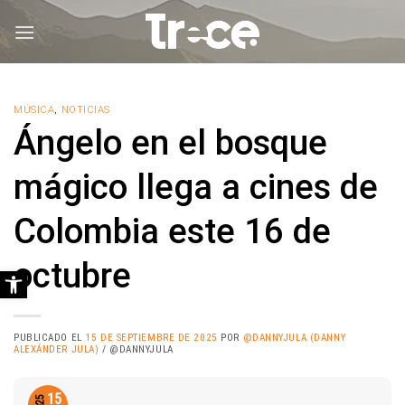
Saltar
al
contenido
MÚSICA
,
NOTICIAS
Ángelo en el bosque
mágico llega a cines de
Colombia este 16 de
octubre
Abrir barra de herramientas
PUBLICADO EL
15 DE SEPTIEMBRE DE 2025
POR
@DANNYJULA (DANNY
ALEXÁNDER JULA)
/ @DANNYJULA
15