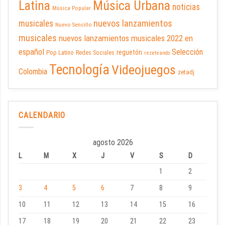
Latina
Música Urbana
noticias
Música Popular
nuevos lanzamientos
musicales
Nuevo Sencillo
musicales
nuevos lanzamientos musicales 2022 en
español
Selección
reguetón
Pop Latino
Redes Sociales
rezeteando
Tecnología
Videojuegos
Colombia
zetadj
CALENDARIO
agosto 2026
L
M
X
J
V
S
D
1
2
3
4
5
6
7
8
9
10
11
12
13
14
15
16
17
18
19
20
21
22
23