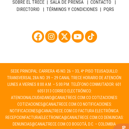
SOBRE EL TRECE
|
SALA DE PRENSA
|
CONTACTO
|
DIRECTORIO
|
TÉRMINOS Y CONDICIONES
|
PQRS
SEDE PRINCIPAL: CARRERA 45 NO. 26 – 33, 4º PISO TEUSAQUILLO:
TRANSVERSAL 28A NO. 39 – 29 CANAL TRECE HORARIO DE ATENCIÓN:
LUNES A VIERNES 8:00 A.M. – 5:00 P.M. TELÉFONO CONMUTADOR: 601
6051313 CORREO ELECTRÓNICO:
ATENCIONALCIUDADANO@CANALTRECE.COM.CO
COTIZACIONES:
COTIZACIONES@CANALTRECE.COM.CO
NOTIFICACIONES:
NOTIFICACIONES@CANALTRECE.COM.CO
FACTURA ELECTRÓNICA:
RECEPCIONFACTURAELECTRONICA@CANALTRECE.COM.CO
DENUNCIAS:
DENUNCIAS@CANALTRECE.COM.CO
BOGOTÁ, D.C. – COLOMBIA.