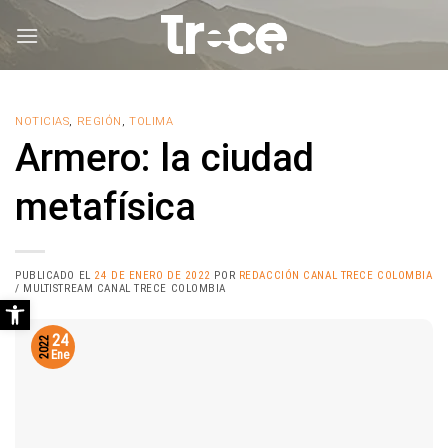
Saltar
al
contenido
NOTICIAS
,
REGIÓN
,
TOLIMA
Armero: la ciudad
metafísica
PUBLICADO EL
24 DE ENERO DE 2022
POR
REDACCIÓN CANAL TRECE COLOMBIA
/ MULTISTREAM CANAL TRECE COLOMBIA
Abrir barra de herramientas
24
2022
Ene