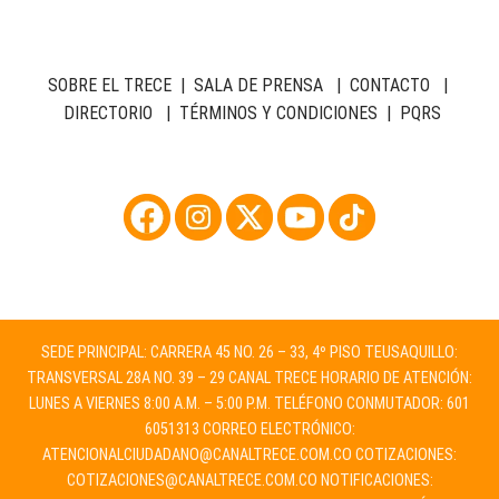
SOBRE EL TRECE
|
SALA DE PRENSA
|
CONTACTO
|
DIRECTORIO
|
TÉRMINOS Y CONDICIONES
|
PQRS
SEDE PRINCIPAL: CARRERA 45 NO. 26 – 33, 4º PISO TEUSAQUILLO:
TRANSVERSAL 28A NO. 39 – 29 CANAL TRECE HORARIO DE ATENCIÓN:
LUNES A VIERNES 8:00 A.M. – 5:00 P.M. TELÉFONO CONMUTADOR: 601
6051313 CORREO ELECTRÓNICO:
ATENCIONALCIUDADANO@CANALTRECE.COM.CO
COTIZACIONES:
COTIZACIONES@CANALTRECE.COM.CO
NOTIFICACIONES: