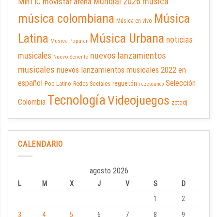
Mundial 2026
música
movistar arena
MinTIC
música colombiana
Música
Música en vivo
Latina
Música Urbana
noticias
Música Popular
nuevos lanzamientos
musicales
Nuevo Sencillo
musicales
nuevos lanzamientos musicales 2022 en
español
Selección
reguetón
Pop Latino
Redes Sociales
rezeteando
Tecnología
Videojuegos
Colombia
zetadj
CALENDARIO
agosto 2026
L
M
X
J
V
S
D
1
2
3
4
5
6
7
8
9