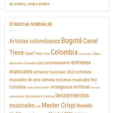
de armero
,
omaira armero
ETIQUETAS GENERALES
Bogotá
Canal
Artistas colombianos
Colombia
Trece
CanalTrece
Cine
cultura
Concierto
estrenos
entretenimiento
elecciones Colombia 2026
musicales
estrenos musicales 2022
estrenos
musicales de esta semana
estrenos musicales hoy
Inteligencia Artificial
Colombia
Innovación
Futbol
Internet
lanzamientos
lanzamiento musical
Lanzamiento
Master Crispi
musicales
Medellín
Link