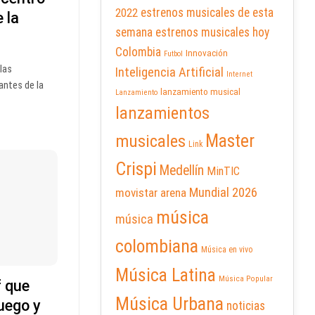
2022
estrenos musicales de esta
 la
semana
estrenos musicales hoy
Colombia
Innovación
Futbol
 las
Inteligencia Artificial
Internet
antes de la
lanzamiento musical
Lanzamiento
lanzamientos
Master
musicales
Link
Crispi
Medellín
MinTIC
Mundial 2026
movistar arena
música
música
colombiana
Música en vivo
Música Latina
Música Popular
f que
Música Urbana
uego y
noticias