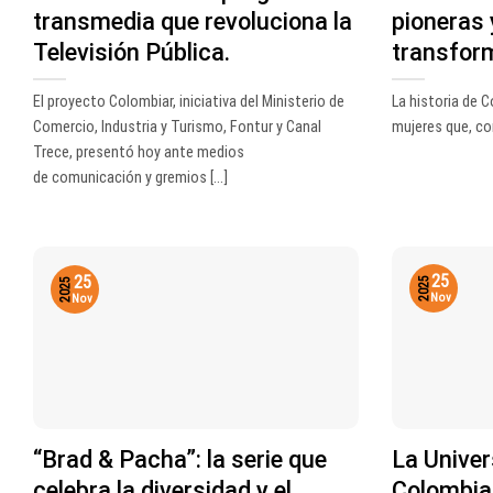
transmedia que revoluciona la
pioneras 
Televisión Pública.
transform
El proyecto Colombiar, iniciativa del Ministerio de
La historia de 
Comercio, Industria y Turismo, Fontur y Canal
mujeres que, con
Trece, presentó hoy ante medios
de comunicación y gremios [...]
25
25
2025
2025
Nov
Nov
“Brad & Pacha”: la serie que
La Univer
celebra la diversidad y el
Colombia 