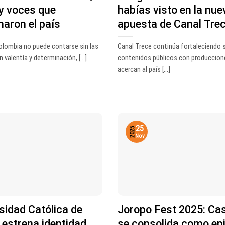
y voces que
habías visto en la nue
aron el país
apuesta de Canal Tre
Colombia no puede contarse sin las
Canal Trece continúa fortaleciendo 
 valentía y determinación, [...]
contenidos públicos con produccion
acercan al país [...]
25
2025
Nov
sidad Católica de
Joropo Fest 2025: Ca
estrena identidad
se consolida como ep