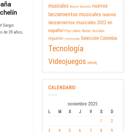
paña
nuevos
musicales
Nuevo Sencillo
ichelín
lanzamientos musicales
nuevos
lanzamientos musicales 2022 en
r! Sergio
español
Pop Latino
Redes Sociales
no de 39 años,
Selección Colombia
reguetón
rezeteando
Tecnología
Videojuegos
zetadj
CALENDARIO
noviembre 2025
L
M
X
J
V
S
D
1
2
3
4
5
6
7
8
9