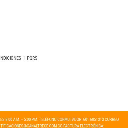
ONDICIONES
|
PQRS
NES 8:00 A.M. – 5:00 P.M. TELÉFONO CONMUTADOR: 601 6051313 CORREO
TIFICACIONES@CANALTRECE.COM.CO
FACTURA ELECTRÓNICA: