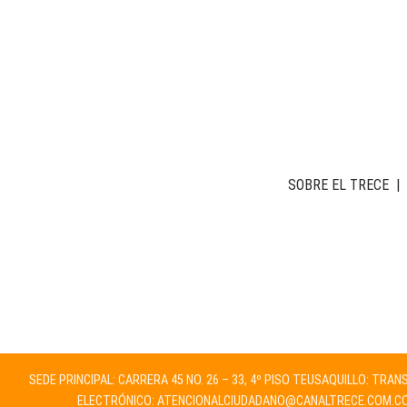
SOBRE EL TRECE
|
SEDE PRINCIPAL: CARRERA 45 NO. 26 – 33, 4º PISO TEUSAQUILLO: TRA
ELECTRÓNICO:
ATENCIONALCIUDADANO@CANALTRECE.COM.C