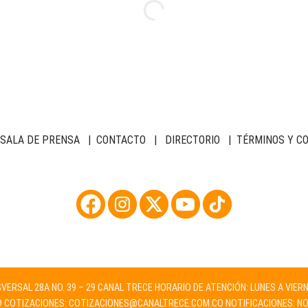
SALA DE PRENSA
|
CONTACTO
|
DIRECTORIO
|
TÉRMINOS Y C
NSVERSAL 28A NO. 39 – 29 CANAL TRECE HORARIO DE ATENCIÓN: LUNES A VIER
O
COTIZACIONES:
COTIZACIONES@CANALTRECE.COM.CO
NOTIFICACIONES:
NO