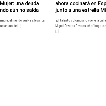
 Mujer: una deuda
ahora cocinará en Es
undo aún no salda
junto a una estrella M
embre, el mundo vuelve a levantar
¡El talento colombiano vuelve a brilla
ciar uno de [...]
Miguel Riveros Riveros, chef bogota
[...]