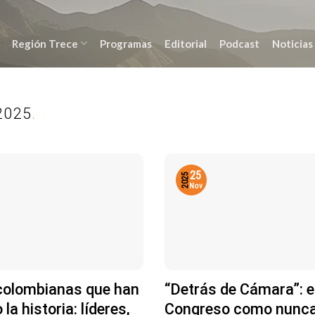
Región Trece
Programas
Editorial
Podcast
Noticias
2025
.
25
2025
Nov
colombianas que han
“Detrás de Cámara”: e
la historia: líderes,
Congreso como nunca