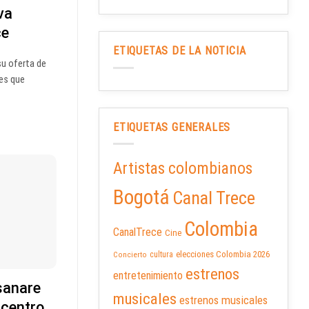
va
ce
ETIQUETAS DE LA NOTICIA
su oferta de
es que
ETIQUETAS GENERALES
Artistas colombianos
Bogotá
Canal Trece
Colombia
CanalTrece
Cine
elecciones Colombia 2026
cultura
Concierto
estrenos
entretenimiento
sanare
musicales
estrenos musicales
icentro