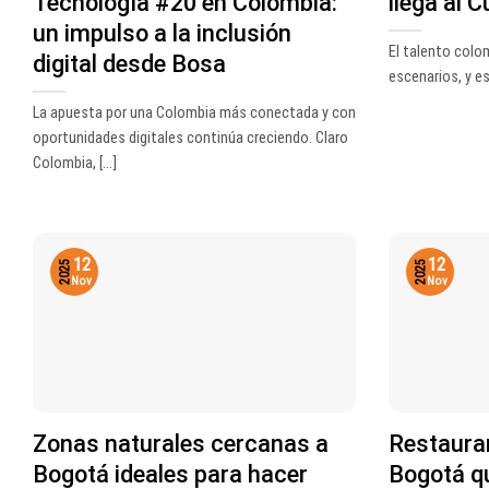
Tecnología #20 en Colombia:
llega al 
un impulso a la inclusión
El talento col
digital desde Bosa
escenarios, y es
La apuesta por una Colombia más conectada y con
oportunidades digitales continúa creciendo. Claro
Colombia, [...]
12
12
2025
2025
Nov
Nov
Zonas naturales cercanas a
Restaura
Bogotá ideales para hacer
Bogotá qu