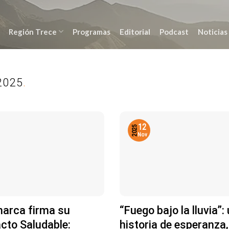
Región Trece
Programas
Editorial
Podcast
Noticias
2025
.
12
2025
Nov
arca firma su
“Fuego bajo la lluvia”:
cto Saludable:
historia de esperanza,