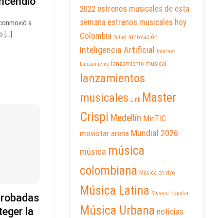
incendio
2022
estrenos musicales de esta
semana
estrenos musicales hoy
 conmovió a
[...]
Colombia
Innovación
Futbol
Inteligencia Artificial
Internet
lanzamiento musical
Lanzamiento
lanzamientos
Master
musicales
Link
Crispi
Medellín
MinTIC
Mundial 2026
movistar arena
música
música
colombiana
Música en vivo
Música Latina
Música Popular
 robadas
Música Urbana
eger la
noticias