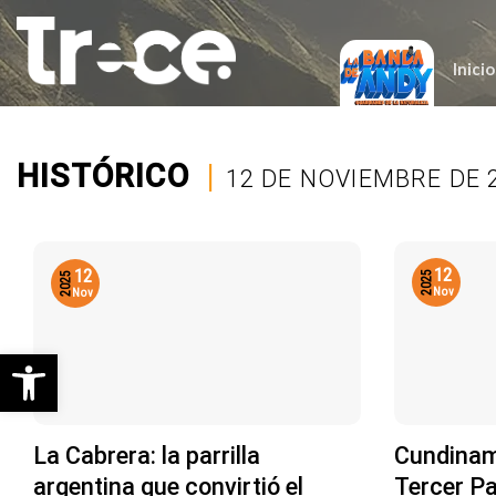
Saltar
al
contenido
Inicio
HISTÓRICO
|
12 DE NOVIEMBRE DE 
12
12
2025
2025
Nov
Nov
Abrir barra de herramientas
La Cabrera: la parrilla
Cundinam
argentina que convirtió el
Tercer Pa