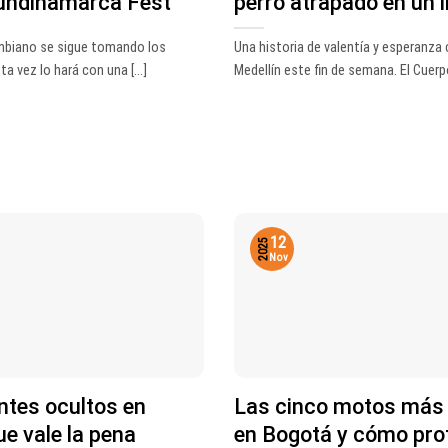
Cundinamarca Fest
perro atrapado en un 
ombiano se sigue tomando los
Una historia de valentía y esperanza
ta vez lo hará con una [...]
Medellín este fin de semana. El Cuerpo 
12
2025
Nov
ntes ocultos en
Las cinco motos más
e vale la pena
en Bogotá y cómo prot