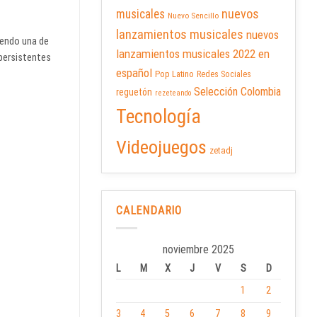
nuevos
musicales
Nuevo Sencillo
lanzamientos musicales
nuevos
iendo una de
lanzamientos musicales 2022 en
persistentes
español
Pop Latino
Redes Sociales
Selección Colombia
reguetón
rezeteando
Tecnología
Videojuegos
zetadj
CALENDARIO
noviembre 2025
L
M
X
J
V
S
D
1
2
3
4
5
6
7
8
9