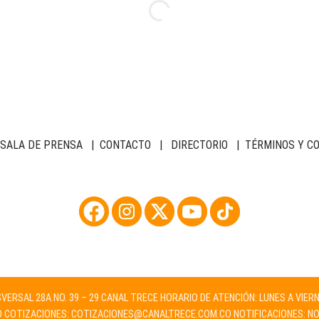
SALA DE PRENSA
|
CONTACTO
|
DIRECTORIO
|
TÉRMINOS Y C
NSVERSAL 28A NO. 39 – 29 CANAL TRECE HORARIO DE ATENCIÓN: LUNES A VIER
O
COTIZACIONES:
COTIZACIONES@CANALTRECE.COM.CO
NOTIFICACIONES:
NO