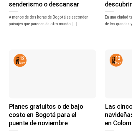
senderismo o descansar
descubrir
A menos de dos horas de Bogotá se esconden
En una ciudad 
paisajes que parecen de otro mundo: [...]
de los grandes y
12
12
2025
2025
Nov
Nov
Planes gratuitos o de bajo
Las cinc
costo en Bogotá para el
navideña
puente de noviembre
en Colom