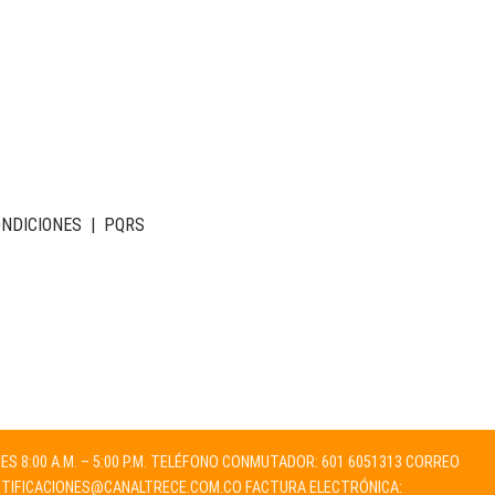
ONDICIONES
|
PQRS
NES 8:00 A.M. – 5:00 P.M. TELÉFONO CONMUTADOR: 601 6051313 CORREO
TIFICACIONES@CANALTRECE.COM.CO
FACTURA ELECTRÓNICA: