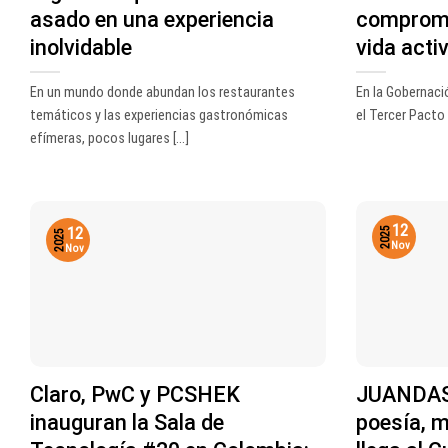
asado en una experiencia
compromi
inolvidable
vida acti
En un mundo donde abundan los restaurantes
En la Gobernaci
temáticos y las experiencias gastronómicas
el Tercer Pacto S
efímeras, pocos lugares [...]
12
12
2025
2025
Nov
Nov
Claro, PwC y PCSHEK
JUANDAS:
inauguran la Sala de
poesía, m