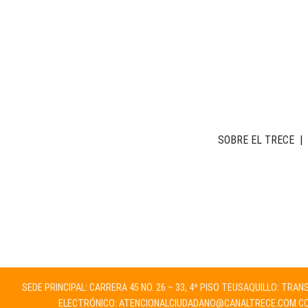
SOBRE EL TRECE
|
SEDE PRINCIPAL: CARRERA 45 NO. 26 – 33, 4º PISO TEUSAQUILLO: TRA
ELECTRÓNICO:
ATENCIONALCIUDADANO@CANALTRECE.COM.C