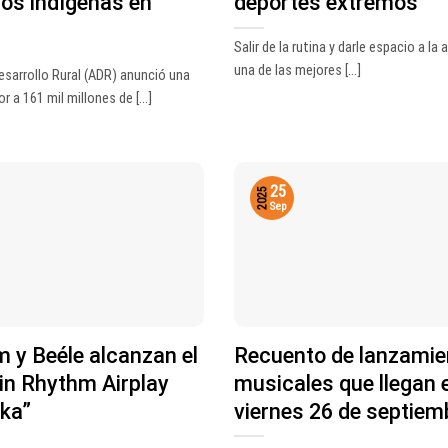
os indígenas en
deportes extremos
Salir de la rutina y darle espacio a la 
una de las mejores [...]
esarrollo Rural (ADR) anunció una
r a 161 mil millones de [...]
25
2025
Sep
 y Beéle alcanzan el
Recuento de lanzamie
in Rhythm Airplay
musicales que llegan 
kka”
viernes 26 de septiem