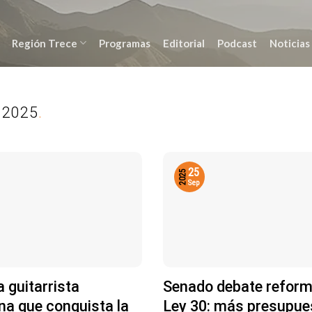
Región Trece
Programas
Editorial
Podcast
Noticias
 2025
.
25
2025
Sep
a guitarrista
Senado debate reform
na que conquista la
Ley 30: más presupue