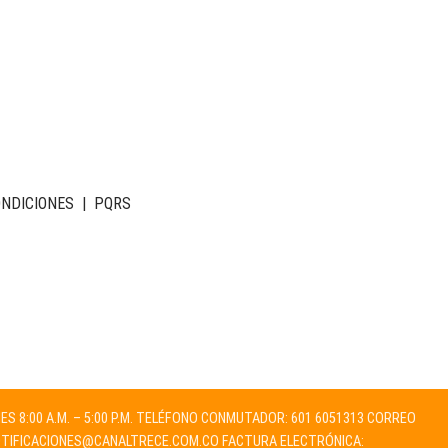
ONDICIONES
|
PQRS
NES 8:00 A.M. – 5:00 P.M. TELÉFONO CONMUTADOR: 601 6051313 CORREO
TIFICACIONES@CANALTRECE.COM.CO
FACTURA ELECTRÓNICA: