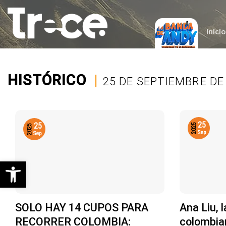
Saltar
al
contenido
Inicio
HISTÓRICO
|
25 DE SEPTIEMBRE DE
25
25
2025
2025
Sep
Sep
Abrir barra de herramientas
SOLO HAY 14 CUPOS PARA
Ana Liu, l
RECORRER COLOMBIA:
colombia