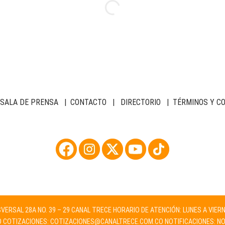
SALA DE PRENSA
|
CONTACTO
|
DIRECTORIO
|
TÉRMINOS Y C
NSVERSAL 28A NO. 39 – 29 CANAL TRECE HORARIO DE ATENCIÓN: LUNES A VIER
O
COTIZACIONES:
COTIZACIONES@CANALTRECE.COM.CO
NOTIFICACIONES:
NO