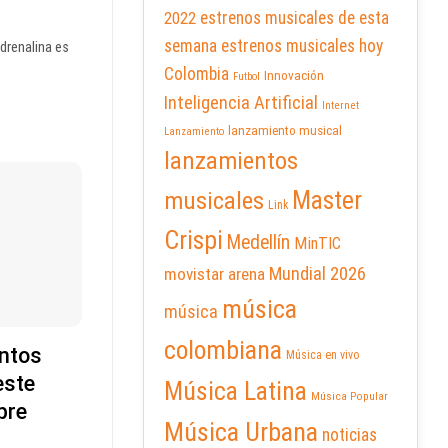
2022
estrenos musicales de esta
semana
estrenos musicales hoy
adrenalina es
Colombia
Innovación
Futbol
Inteligencia Artificial
Internet
lanzamiento musical
Lanzamiento
lanzamientos
Master
musicales
Link
Crispi
Medellín
MinTIC
Mundial 2026
movistar arena
música
música
colombiana
ntos
Música en vivo
este
Música Latina
Música Popular
bre
Música Urbana
noticias