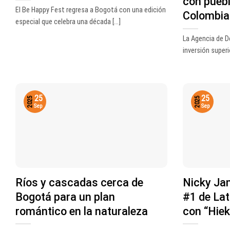
con puebl
El Be Happy Fest regresa a Bogotá con una edición
Colombia
especial que celebra una década [...]
La Agencia de D
inversión superio
25
25
2025
2025
Sep
Sep
Ríos y cascadas cerca de
Nicky Jam
Bogotá para un plan
#1 de Lat
romántico en la naturaleza
con “Hie