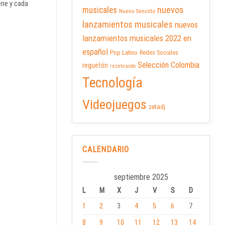
ene y cada
nuevos
musicales
Nuevo Sencillo
lanzamientos musicales
nuevos
lanzamientos musicales 2022 en
español
Pop Latino
Redes Sociales
Selección Colombia
reguetón
rezeteando
Tecnología
Videojuegos
zetadj
CALENDARIO
septiembre 2025
L
M
X
J
V
S
D
1
2
3
4
5
6
7
8
9
10
11
12
13
14