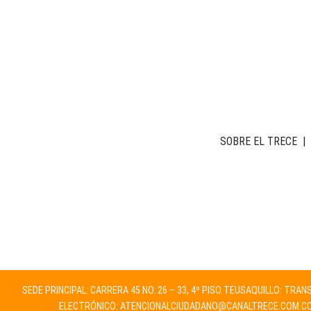
SOBRE EL TRECE
|
SEDE PRINCIPAL: CARRERA 45 NO. 26 – 33, 4º PISO TEUSAQUILLO: TRA
ELECTRÓNICO:
ATENCIONALCIUDADANO@CANALTRECE.COM.C