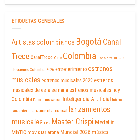
ETIQUETAS GENERALES
Bogotá
Canal
Artistas colombianos
Colombia
Trece
CanalTrece
Cine
cultura
Concierto
estrenos
entretenimiento
elecciones Colombia 2026
musicales
estrenos musicales 2022
estrenos
musicales de esta semana
estrenos musicales hoy
Inteligencia Artificial
Colombia
Innovación
Futbol
Internet
lanzamientos
lanzamiento musical
Lanzamiento
Master Crispi
musicales
Medellín
Link
Mundial 2026
música
movistar arena
MinTIC