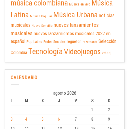
música colombiana
Música
Música en vivo
Latina
Música Urbana
noticias
Música Popular
nuevos lanzamientos
musicales
Nuevo Sencillo
musicales
nuevos lanzamientos musicales 2022 en
español
Selección
reguetón
Pop Latino
Redes Sociales
rezeteando
Tecnología
Videojuegos
Colombia
zetadj
CALENDARIO
agosto 2026
L
M
X
J
V
S
D
1
2
3
4
5
6
7
8
9
10
11
12
13
14
15
16