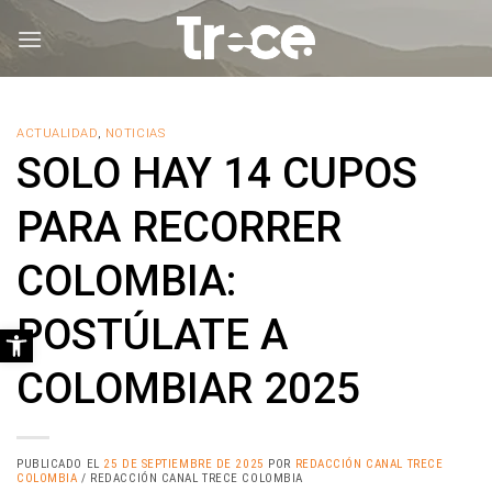
Saltar
al
contenido
ACTUALIDAD
,
NOTICIAS
SOLO HAY 14 CUPOS
PARA RECORRER
COLOMBIA:
POSTÚLATE A
Abrir barra de herramientas
COLOMBIAR 2025
PUBLICADO EL
25 DE SEPTIEMBRE DE 2025
POR
REDACCIÓN CANAL TRECE
COLOMBIA
/ REDACCIÓN CANAL TRECE COLOMBIA