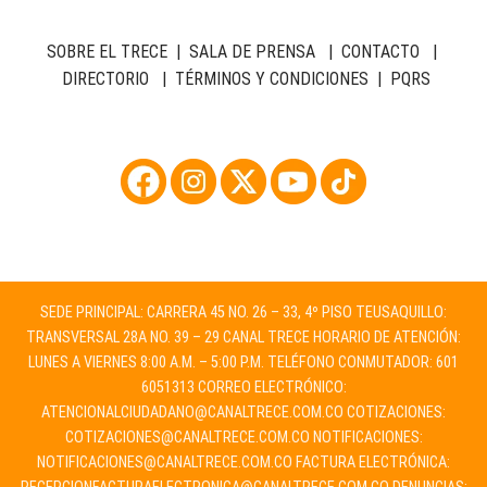
SOBRE EL TRECE
|
SALA DE PRENSA
|
CONTACTO
|
DIRECTORIO
|
TÉRMINOS Y CONDICIONES
|
PQRS
SEDE PRINCIPAL: CARRERA 45 NO. 26 – 33, 4º PISO TEUSAQUILLO:
TRANSVERSAL 28A NO. 39 – 29 CANAL TRECE HORARIO DE ATENCIÓN:
LUNES A VIERNES 8:00 A.M. – 5:00 P.M. TELÉFONO CONMUTADOR: 601
6051313 CORREO ELECTRÓNICO:
ATENCIONALCIUDADANO@CANALTRECE.COM.CO
COTIZACIONES:
COTIZACIONES@CANALTRECE.COM.CO
NOTIFICACIONES:
NOTIFICACIONES@CANALTRECE.COM.CO
FACTURA ELECTRÓNICA: