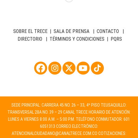
SOBRE EL TRECE
|
SALA DE PRENSA
|
CONTACTO
|
DIRECTORIO
|
TÉRMINOS Y CONDICIONES
|
PQRS
SEDE PRINCIPAL: CARRERA 45 NO. 26 – 33, 4º PISO TEUSAQUILLO:
TRANSVERSAL 28A NO. 39 – 29 CANAL TRECE HORARIO DE ATENCIÓN:
LUNES A VIERNES 8:00 A.M. – 5:00 P.M. TELÉFONO CONMUTADOR: 601
6051313 CORREO ELECTRÓNICO:
ATENCIONALCIUDADANO@CANALTRECE.COM.CO
COTIZACIONES: