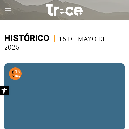
Saltar
al
contenido
HISTÓRICO
|
15 DE MAYO DE
2025
.
15
2025
May
Abrir barra de herramientas