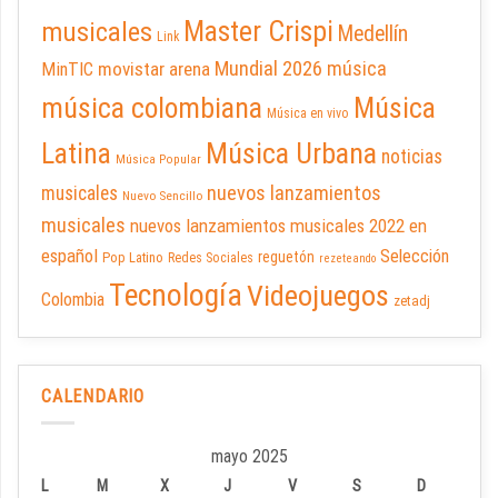
Master Crispi
musicales
Medellín
Link
Mundial 2026
música
movistar arena
MinTIC
música colombiana
Música
Música en vivo
Latina
Música Urbana
noticias
Música Popular
nuevos lanzamientos
musicales
Nuevo Sencillo
musicales
nuevos lanzamientos musicales 2022 en
español
Selección
reguetón
Pop Latino
Redes Sociales
rezeteando
Tecnología
Videojuegos
Colombia
zetadj
CALENDARIO
mayo 2025
L
M
X
J
V
S
D