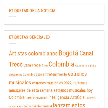
ETIQUETAS DE LA NOTICIA
ETIQUETAS GENERALES
Bogotá
Canal
Artistas colombianos
Colombia
Trece
CanalTrece
Cine
cultura
Concierto
estrenos
entretenimiento
elecciones Colombia 2026
musicales
estrenos musicales 2022
estrenos
musicales de esta semana
estrenos musicales hoy
Inteligencia Artificial
Colombia
Innovación
Futbol
Internet
lanzamientos
lanzamiento musical
Lanzamiento