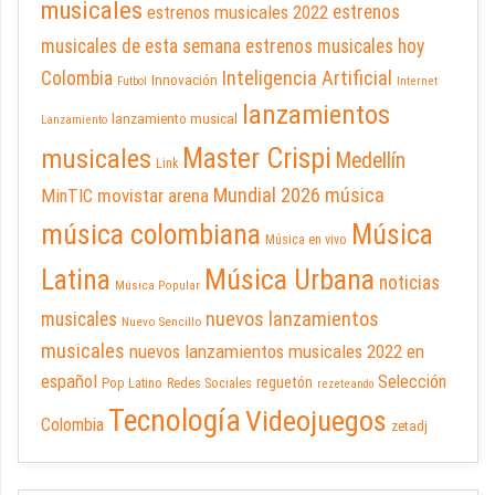
musicales
estrenos musicales 2022
estrenos
musicales de esta semana
estrenos musicales hoy
Inteligencia Artificial
Colombia
Innovación
Futbol
Internet
lanzamientos
lanzamiento musical
Lanzamiento
Master Crispi
musicales
Medellín
Link
Mundial 2026
música
movistar arena
MinTIC
música colombiana
Música
Música en vivo
Latina
Música Urbana
noticias
Música Popular
nuevos lanzamientos
musicales
Nuevo Sencillo
musicales
nuevos lanzamientos musicales 2022 en
español
Selección
reguetón
Pop Latino
Redes Sociales
rezeteando
Tecnología
Videojuegos
Colombia
zetadj