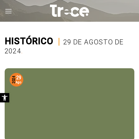
Saltar
al
contenido
HISTÓRICO
|
29 DE AGOSTO DE
2024
.
29
2024
Ago
Abrir barra de herramientas