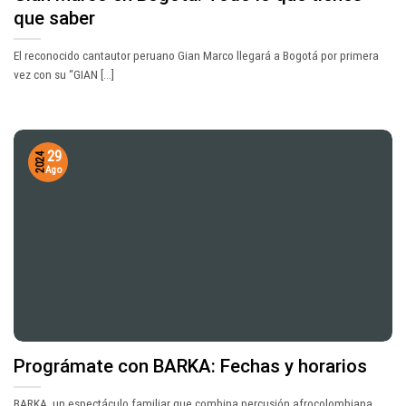
que saber
El reconocido cantautor peruano Gian Marco llegará a Bogotá por primera
vez con su “GIAN [...]
29
2024
Ago
Prográmate con BARKA: Fechas y horarios
BARKA, un espectáculo familiar que combina percusión afrocolombiana,