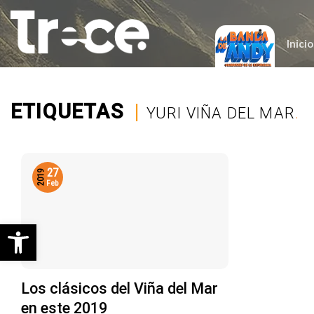
Saltar
al
contenido
Inicio
ETIQUETAS
|
YURI VIÑA DEL MAR
.
27
2019
Feb
Abrir barra de herramientas
Los clásicos del Viña del Mar
en este 2019