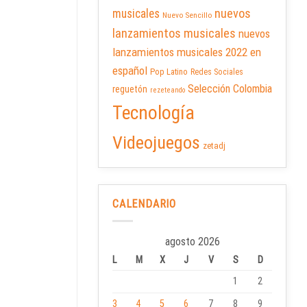
nuevos
musicales
Nuevo Sencillo
lanzamientos musicales
nuevos
lanzamientos musicales 2022 en
español
Pop Latino
Redes Sociales
Selección Colombia
reguetón
rezeteando
Tecnología
Videojuegos
zetadj
CALENDARIO
agosto 2026
L
M
X
J
V
S
D
1
2
3
4
5
6
7
8
9