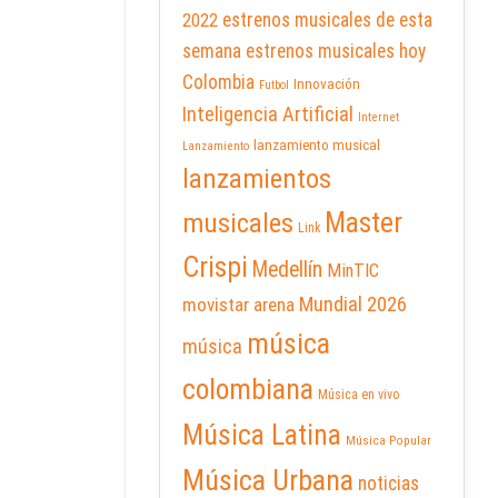
2022
estrenos musicales de esta
semana
estrenos musicales hoy
Colombia
Innovación
Futbol
Inteligencia Artificial
Internet
lanzamiento musical
Lanzamiento
lanzamientos
Master
musicales
Link
Crispi
Medellín
MinTIC
Mundial 2026
movistar arena
música
música
colombiana
Música en vivo
Música Latina
Música Popular
Música Urbana
noticias