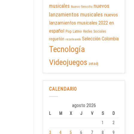
nuevos
musicales
Nuevo Sencillo
lanzamientos musicales
nuevos
lanzamientos musicales 2022 en
español
Pop Latino
Redes Sociales
Selección Colombia
reguetón
rezeteando
Tecnología
Videojuegos
zetadj
CALENDARIO
agosto 2026
L
M
X
J
V
S
D
1
2
3
4
5
6
7
8
9