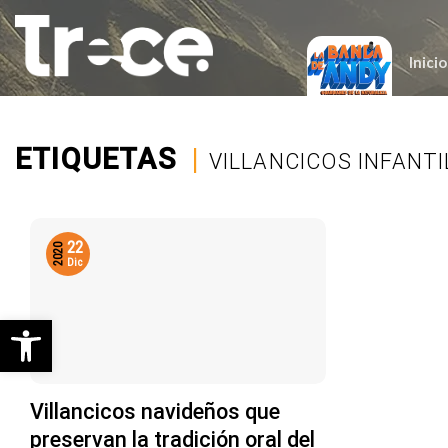
Saltar
al
contenido
Inicio
ETIQUETAS
|
VILLANCICOS INFANTI
22
2020
Dic
Abrir barra de herramientas
Villancicos navideños que
preservan la tradición oral del