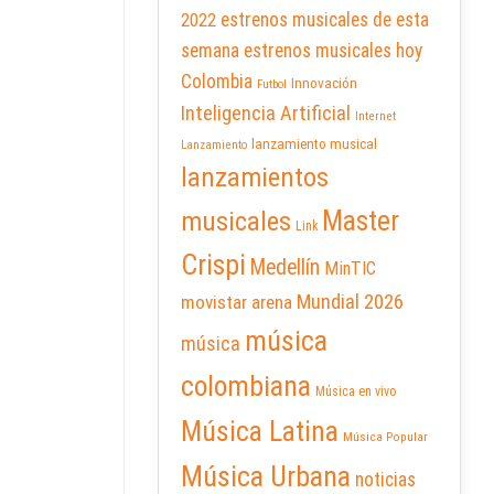
2022
estrenos musicales de esta
semana
estrenos musicales hoy
Colombia
Innovación
Futbol
Inteligencia Artificial
Internet
lanzamiento musical
Lanzamiento
lanzamientos
Master
musicales
Link
Crispi
Medellín
MinTIC
Mundial 2026
movistar arena
música
música
colombiana
Música en vivo
Música Latina
Música Popular
Música Urbana
noticias