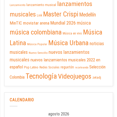
lanzamientos
lanzamiento musical
Lanzamiento
Master Crispi
musicales
Medellín
Link
Mundial 2026
música
movistar arena
MinTIC
música colombiana
Música
Música en vivo
Latina
Música Urbana
noticias
Música Popular
nuevos lanzamientos
musicales
Nuevo Sencillo
musicales
nuevos lanzamientos musicales 2022 en
español
Selección
reguetón
Pop Latino
Redes Sociales
rezeteando
Tecnología
Videojuegos
Colombia
zetadj
CALENDARIO
agosto 2026