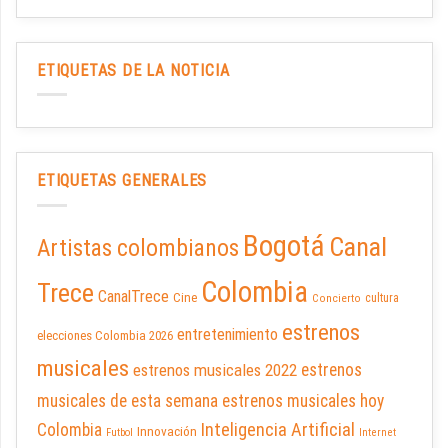
ETIQUETAS DE LA NOTICIA
ETIQUETAS GENERALES
Bogotá
Canal
Artistas colombianos
Colombia
Trece
CanalTrece
Cine
cultura
Concierto
estrenos
entretenimiento
elecciones Colombia 2026
musicales
estrenos musicales 2022
estrenos
musicales de esta semana
estrenos musicales hoy
Inteligencia Artificial
Colombia
Innovación
Futbol
Internet