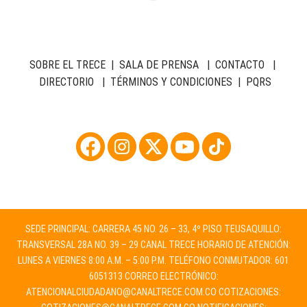
SOBRE EL TRECE
|
SALA DE PRENSA
|
CONTACTO
|
DIRECTORIO
|
TÉRMINOS Y CONDICIONES
|
PQRS
SEDE PRINCIPAL: CARRERA 45 NO. 26 – 33, 4º PISO TEUSAQUILLO:
TRANSVERSAL 28A NO. 39 – 29 CANAL TRECE HORARIO DE ATENCIÓN:
LUNES A VIERNES 8:00 A.M. – 5:00 P.M. TELÉFONO CONMUTADOR: 601
6051313 CORREO ELECTRÓNICO:
ATENCIONALCIUDADANO@CANALTRECE.COM.CO
COTIZACIONES: