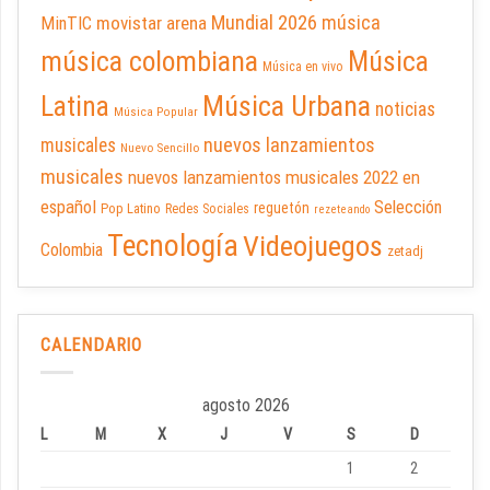
Mundial 2026
música
movistar arena
MinTIC
música colombiana
Música
Música en vivo
Latina
Música Urbana
noticias
Música Popular
nuevos lanzamientos
musicales
Nuevo Sencillo
musicales
nuevos lanzamientos musicales 2022 en
español
Selección
reguetón
Pop Latino
Redes Sociales
rezeteando
Tecnología
Videojuegos
Colombia
zetadj
CALENDARIO
agosto 2026
L
M
X
J
V
S
D
1
2