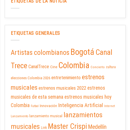
ETIQUETAS DE LA NOTICIA
ETIQUETAS GENERALES
Bogotá
Canal
Artistas colombianos
Colombia
Trece
CanalTrece
Cine
cultura
Concierto
estrenos
entretenimiento
elecciones Colombia 2026
musicales
estrenos musicales 2022
estrenos
musicales de esta semana
estrenos musicales hoy
Inteligencia Artificial
Colombia
Innovación
Futbol
Internet
lanzamientos
lanzamiento musical
Lanzamiento
Master Crispi
musicales
Medellín
Link