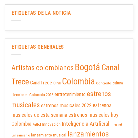
ETIQUETAS DE LA NOTICIA
ETIQUETAS GENERALES
Bogotá
Canal
Artistas colombianos
Colombia
Trece
CanalTrece
Cine
cultura
Concierto
estrenos
entretenimiento
elecciones Colombia 2026
musicales
estrenos musicales 2022
estrenos
musicales de esta semana
estrenos musicales hoy
Inteligencia Artificial
Colombia
Innovación
Futbol
Internet
lanzamientos
lanzamiento musical
Lanzamiento