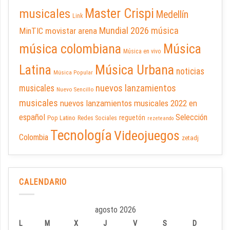
Master Crispi
musicales
Medellín
Link
Mundial 2026
música
movistar arena
MinTIC
música colombiana
Música
Música en vivo
Latina
Música Urbana
noticias
Música Popular
nuevos lanzamientos
musicales
Nuevo Sencillo
musicales
nuevos lanzamientos musicales 2022 en
español
Selección
reguetón
Pop Latino
Redes Sociales
rezeteando
Tecnología
Videojuegos
Colombia
zetadj
CALENDARIO
agosto 2026
L
M
X
J
V
S
D