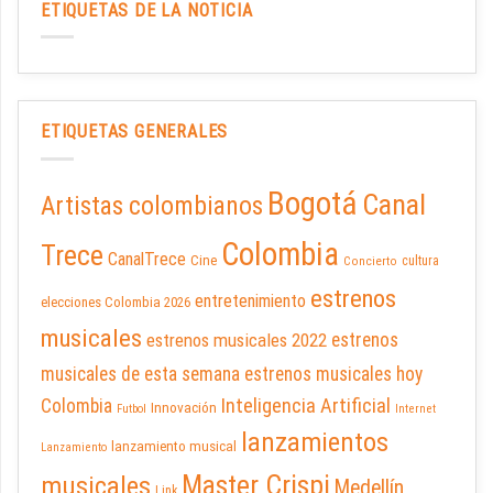
ETIQUETAS DE LA NOTICIA
ETIQUETAS GENERALES
Bogotá
Canal
Artistas colombianos
Colombia
Trece
CanalTrece
Cine
cultura
Concierto
estrenos
entretenimiento
elecciones Colombia 2026
musicales
estrenos musicales 2022
estrenos
musicales de esta semana
estrenos musicales hoy
Inteligencia Artificial
Colombia
Innovación
Futbol
Internet
lanzamientos
lanzamiento musical
Lanzamiento
Master Crispi
musicales
Medellín
Link