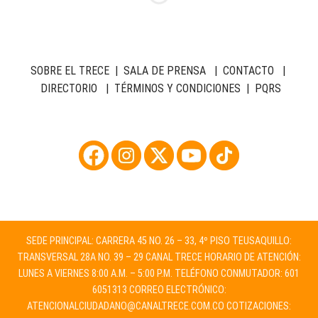
SOBRE EL TRECE
|
SALA DE PRENSA
|
CONTACTO
|
DIRECTORIO
|
TÉRMINOS Y CONDICIONES
|
PQRS
SEDE PRINCIPAL: CARRERA 45 NO. 26 – 33, 4º PISO TEUSAQUILLO:
TRANSVERSAL 28A NO. 39 – 29 CANAL TRECE HORARIO DE ATENCIÓN:
LUNES A VIERNES 8:00 A.M. – 5:00 P.M. TELÉFONO CONMUTADOR: 601
6051313 CORREO ELECTRÓNICO:
ATENCIONALCIUDADANO@CANALTRECE.COM.CO
COTIZACIONES: