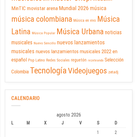
Mundial 2026
música
movistar arena
MinTIC
música colombiana
Música
Música en vivo
Latina
Música Urbana
noticias
Música Popular
nuevos lanzamientos
musicales
Nuevo Sencillo
musicales
nuevos lanzamientos musicales 2022 en
español
Selección
reguetón
Pop Latino
Redes Sociales
rezeteando
Tecnología
Videojuegos
Colombia
zetadj
CALENDARIO
agosto 2026
L
M
X
J
V
S
D
1
2