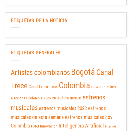
ETIQUETAS DE LA NOTICIA
ETIQUETAS GENERALES
Bogotá
Canal
Artistas colombianos
Colombia
Trece
CanalTrece
Cine
cultura
Concierto
estrenos
entretenimiento
elecciones Colombia 2026
musicales
estrenos musicales 2022
estrenos
musicales de esta semana
estrenos musicales hoy
Inteligencia Artificial
Colombia
Innovación
Futbol
Internet