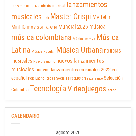
lanzamientos
lanzamiento musical
Lanzamiento
Master Crispi
musicales
Medellín
Link
Mundial 2026
música
movistar arena
MinTIC
música colombiana
Música
Música en vivo
Latina
Música Urbana
noticias
Música Popular
nuevos lanzamientos
musicales
Nuevo Sencillo
musicales
nuevos lanzamientos musicales 2022 en
español
Selección
reguetón
Pop Latino
Redes Sociales
rezeteando
Tecnología
Videojuegos
Colombia
zetadj
CALENDARIO
agosto 2026