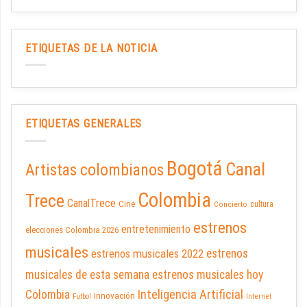
ETIQUETAS DE LA NOTICIA
ETIQUETAS GENERALES
Bogotá
Canal
Artistas colombianos
Colombia
Trece
CanalTrece
Cine
cultura
Concierto
estrenos
entretenimiento
elecciones Colombia 2026
musicales
estrenos musicales 2022
estrenos
musicales de esta semana
estrenos musicales hoy
Inteligencia Artificial
Colombia
Innovación
Futbol
Internet