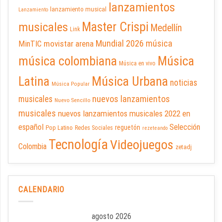
lanzamientos
lanzamiento musical
Lanzamiento
Master Crispi
musicales
Medellín
Link
Mundial 2026
música
movistar arena
MinTIC
música colombiana
Música
Música en vivo
Latina
Música Urbana
noticias
Música Popular
nuevos lanzamientos
musicales
Nuevo Sencillo
musicales
nuevos lanzamientos musicales 2022 en
español
Selección
reguetón
Pop Latino
Redes Sociales
rezeteando
Tecnología
Videojuegos
Colombia
zetadj
CALENDARIO
agosto 2026