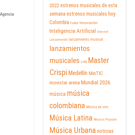
2022
estrenos musicales de esta
semana
estrenos musicales hoy
a Agencia
Colombia
Innovación
Futbol
Inteligencia Artificial
Internet
lanzamiento musical
Lanzamiento
lanzamientos
Master
musicales
Link
Crispi
Medellín
MinTIC
Mundial 2026
movistar arena
música
música
colombiana
Música en vivo
Música Latina
Música Popular
Música Urbana
noticias