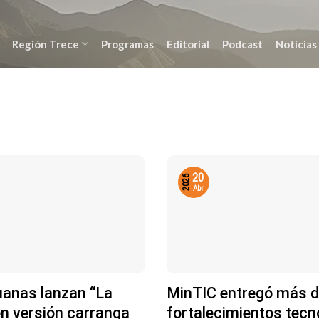
Región Trece
Programas
Editorial
Podcast
Noticias
20
2026
Abr
uanas lanzan “La
MinTIC entregó más d
n versión carranga
fortalecimientos tecn