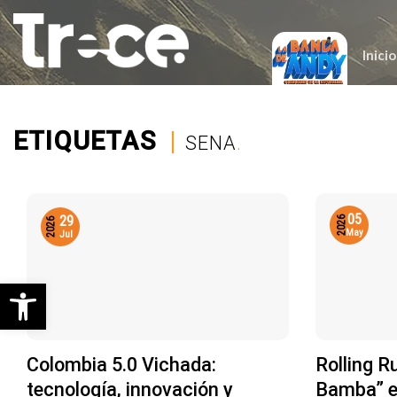
Saltar
al
contenido
Inicio
ETIQUETAS
|
SENA
.
05
29
2026
2026
May
Jul
Abrir barra de herramientas
Colombia 5.0 Vichada:
Rolling R
tecnología, innovación y
Bamba” e