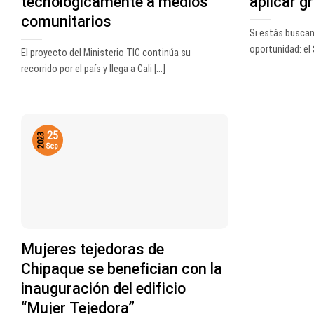
tecnológicamente a medios
aplicar gr
comunitarios
Si estás buscan
oportunidad: el S
El proyecto del Ministerio TIC continúa su
recorrido por el país y llega a Cali [...]
25
2023
Sep
Mujeres tejedoras de
Chipaque se benefician con la
inauguración del edificio
“Mujer Tejedora”