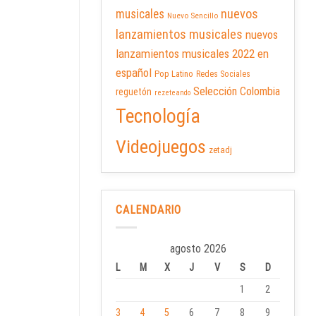
nuevos
musicales
Nuevo Sencillo
lanzamientos musicales
nuevos
lanzamientos musicales 2022 en
español
Pop Latino
Redes Sociales
Selección Colombia
reguetón
rezeteando
Tecnología
Videojuegos
zetadj
CALENDARIO
agosto 2026
L
M
X
J
V
S
D
1
2
3
4
5
6
7
8
9