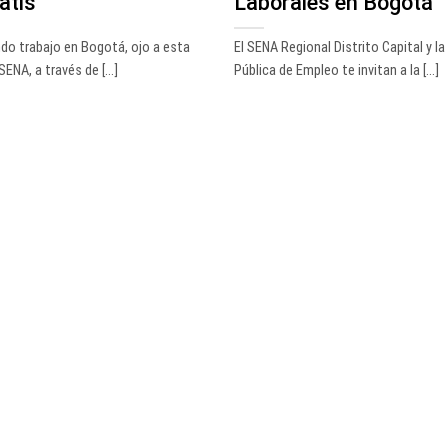
atis
Laborales en Bogotá
do trabajo en Bogotá, ojo a esta
El SENA Regional Distrito Capital y l
ENA, a través de [...]
Pública de Empleo te invitan a la [...]