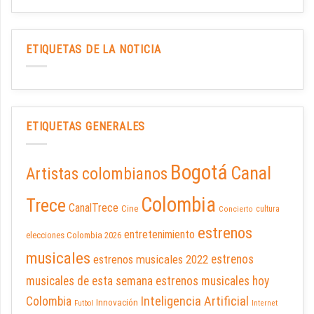
ETIQUETAS DE LA NOTICIA
ETIQUETAS GENERALES
Bogotá
Canal
Artistas colombianos
Colombia
Trece
CanalTrece
Cine
cultura
Concierto
estrenos
entretenimiento
elecciones Colombia 2026
musicales
estrenos musicales 2022
estrenos
musicales de esta semana
estrenos musicales hoy
Inteligencia Artificial
Colombia
Innovación
Futbol
Internet