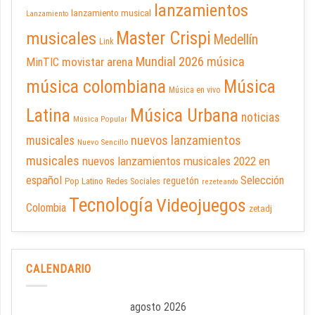
lanzamientos
lanzamiento musical
Lanzamiento
Master Crispi
musicales
Medellín
Link
Mundial 2026
música
movistar arena
MinTIC
música colombiana
Música
Música en vivo
Latina
Música Urbana
noticias
Música Popular
nuevos lanzamientos
musicales
Nuevo Sencillo
musicales
nuevos lanzamientos musicales 2022 en
español
Selección
reguetón
Pop Latino
Redes Sociales
rezeteando
Tecnología
Videojuegos
Colombia
zetadj
CALENDARIO
agosto 2026