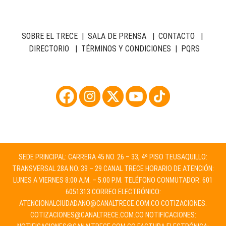
SOBRE EL TRECE
|
SALA DE PRENSA
|
CONTACTO
|
DIRECTORIO
|
TÉRMINOS Y CONDICIONES
|
PQRS
SEDE PRINCIPAL: CARRERA 45 NO. 26 – 33, 4º PISO TEUSAQUILLO:
TRANSVERSAL 28A NO. 39 – 29 CANAL TRECE HORARIO DE ATENCIÓN:
LUNES A VIERNES 8:00 A.M. – 5:00 P.M. TELÉFONO CONMUTADOR: 601
6051313 CORREO ELECTRÓNICO:
ATENCIONALCIUDADANO@CANALTRECE.COM.CO
COTIZACIONES:
COTIZACIONES@CANALTRECE.COM.CO
NOTIFICACIONES: