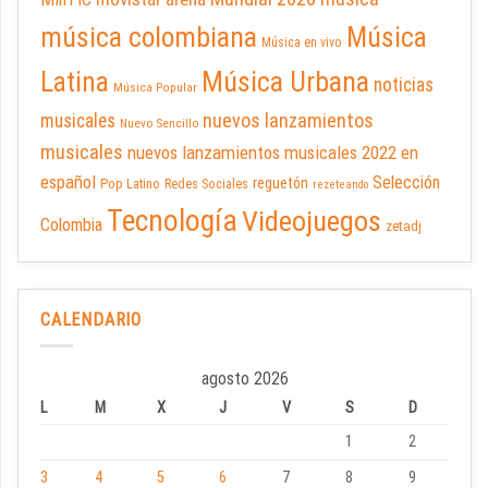
música colombiana
Música
Música en vivo
Latina
Música Urbana
noticias
Música Popular
nuevos lanzamientos
musicales
Nuevo Sencillo
musicales
nuevos lanzamientos musicales 2022 en
español
Selección
reguetón
Pop Latino
Redes Sociales
rezeteando
Tecnología
Videojuegos
Colombia
zetadj
CALENDARIO
agosto 2026
L
M
X
J
V
S
D
1
2
3
4
5
6
7
8
9