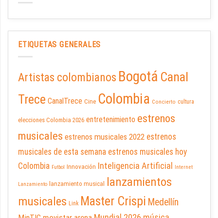
ETIQUETAS GENERALES
Bogotá
Canal
Artistas colombianos
Colombia
Trece
CanalTrece
Cine
cultura
Concierto
estrenos
entretenimiento
elecciones Colombia 2026
musicales
estrenos musicales 2022
estrenos
musicales de esta semana
estrenos musicales hoy
Inteligencia Artificial
Colombia
Innovación
Futbol
Internet
lanzamientos
lanzamiento musical
Lanzamiento
Master Crispi
musicales
Medellín
Link
Mundial 2026
música
movistar arena
MinTIC