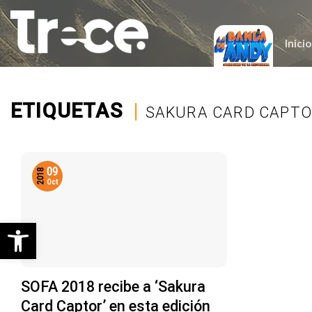
Saltar
al
contenido
Inicio
ETIQUETAS
|
SAKURA CARD CAPTO
09
2018
Oct
Abrir barra de herramientas
SOFA 2018 recibe a ‘Sakura
Card Captor’ en esta edición