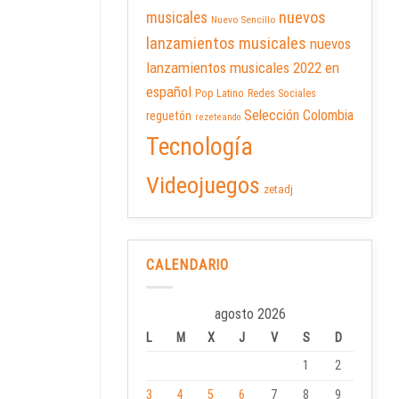
nuevos
musicales
Nuevo Sencillo
lanzamientos musicales
nuevos
lanzamientos musicales 2022 en
español
Pop Latino
Redes Sociales
Selección Colombia
reguetón
rezeteando
Tecnología
Videojuegos
zetadj
CALENDARIO
agosto 2026
L
M
X
J
V
S
D
1
2
3
4
5
6
7
8
9