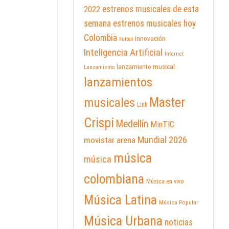
2022
estrenos musicales de esta
semana
estrenos musicales hoy
Colombia
Innovación
Futbol
Inteligencia Artificial
Internet
lanzamiento musical
Lanzamiento
lanzamientos
Master
musicales
Link
Crispi
Medellín
MinTIC
Mundial 2026
movistar arena
música
música
colombiana
Música en vivo
Música Latina
Música Popular
Música Urbana
noticias