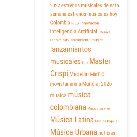
2022
estrenos musicales de esta
semana
estrenos musicales hoy
Colombia
Innovación
Futbol
Inteligencia Artificial
Internet
lanzamiento musical
Lanzamiento
lanzamientos
Master
musicales
Link
Crispi
Medellín
MinTIC
Mundial 2026
movistar arena
música
música
colombiana
Música en vivo
Música Latina
Música Popular
Música Urbana
noticias