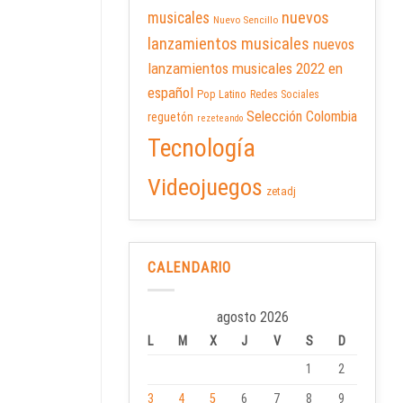
nuevos
musicales
Nuevo Sencillo
lanzamientos musicales
nuevos
lanzamientos musicales 2022 en
español
Pop Latino
Redes Sociales
Selección Colombia
reguetón
rezeteando
Tecnología
Videojuegos
zetadj
CALENDARIO
agosto 2026
L
M
X
J
V
S
D
1
2
3
4
5
6
7
8
9