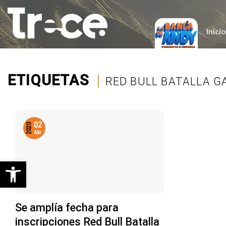
Saltar
al
contenido
Inicio
ETIQUETAS
|
RED BULL BATALLA G
02
2020
Abr
Abrir barra de herramientas
Se amplía fecha para
inscripciones Red Bull Batalla