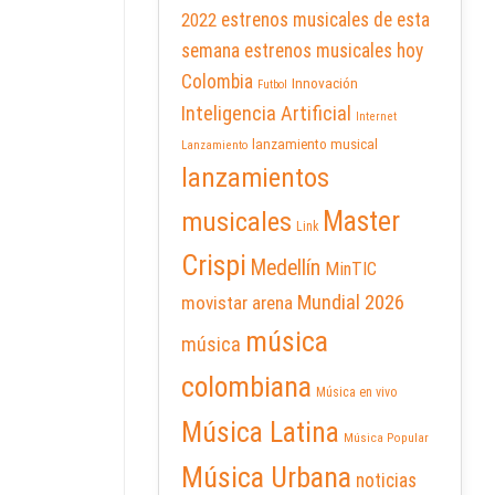
2022
estrenos musicales de esta
semana
estrenos musicales hoy
Colombia
Innovación
Futbol
Inteligencia Artificial
Internet
lanzamiento musical
Lanzamiento
lanzamientos
Master
musicales
Link
Crispi
Medellín
MinTIC
Mundial 2026
movistar arena
música
música
colombiana
Música en vivo
Música Latina
Música Popular
Música Urbana
noticias