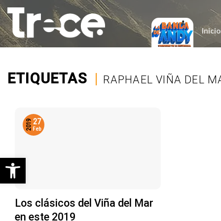
Saltar
al
contenido
Inicio
ETIQUETAS
|
RAPHAEL VIÑA DEL M
27
2019
Feb
Abrir barra de herramientas
Los clásicos del Viña del Mar
en este 2019