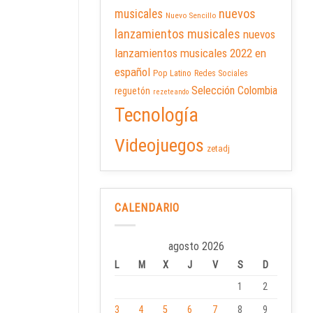
nuevos
musicales
Nuevo Sencillo
lanzamientos musicales
nuevos
lanzamientos musicales 2022 en
español
Pop Latino
Redes Sociales
Selección Colombia
reguetón
rezeteando
Tecnología
Videojuegos
zetadj
CALENDARIO
agosto 2026
L
M
X
J
V
S
D
1
2
3
4
5
6
7
8
9