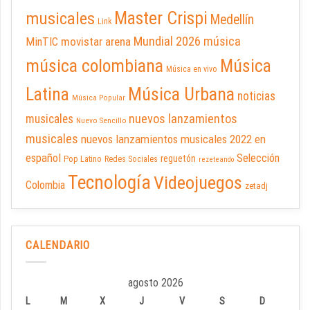
Master Crispi
musicales
Medellín
Link
Mundial 2026
música
movistar arena
MinTIC
música colombiana
Música
Música en vivo
Latina
Música Urbana
noticias
Música Popular
nuevos lanzamientos
musicales
Nuevo Sencillo
musicales
nuevos lanzamientos musicales 2022 en
español
Selección
reguetón
Pop Latino
Redes Sociales
rezeteando
Tecnología
Videojuegos
Colombia
zetadj
CALENDARIO
agosto 2026
L
M
X
J
V
S
D