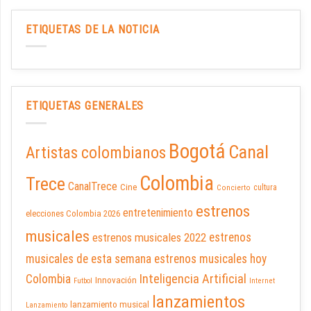
ETIQUETAS DE LA NOTICIA
ETIQUETAS GENERALES
Bogotá
Canal
Artistas colombianos
Colombia
Trece
CanalTrece
Cine
cultura
Concierto
estrenos
entretenimiento
elecciones Colombia 2026
musicales
estrenos musicales 2022
estrenos
musicales de esta semana
estrenos musicales hoy
Inteligencia Artificial
Colombia
Innovación
Futbol
Internet
lanzamientos
lanzamiento musical
Lanzamiento