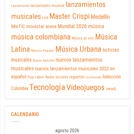
lanzamientos
lanzamiento musical
Lanzamiento
Master Crispi
musicales
Medellín
Link
Mundial 2026
música
movistar arena
MinTIC
música colombiana
Música
Música en vivo
Latina
Música Urbana
noticias
Música Popular
nuevos lanzamientos
musicales
Nuevo Sencillo
musicales
nuevos lanzamientos musicales 2022 en
español
Selección
reguetón
Pop Latino
Redes Sociales
rezeteando
Tecnología
Videojuegos
Colombia
zetadj
CALENDARIO
agosto 2026