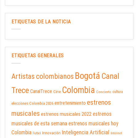
ETIQUETAS DE LA NOTICIA
ETIQUETAS GENERALES
Bogotá
Canal
Artistas colombianos
Colombia
Trece
CanalTrece
Cine
cultura
Concierto
estrenos
entretenimiento
elecciones Colombia 2026
musicales
estrenos musicales 2022
estrenos
musicales de esta semana
estrenos musicales hoy
Inteligencia Artificial
Colombia
Innovación
Futbol
Internet