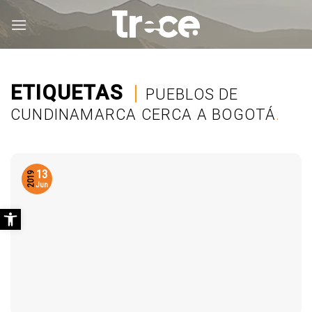
Saltar
al
contenido
ETIQUETAS
|
PUEBLOS DE
CUNDINAMARCA CERCA A BOGOTÁ
.
13
2019
Jun
Abrir barra de herramientas