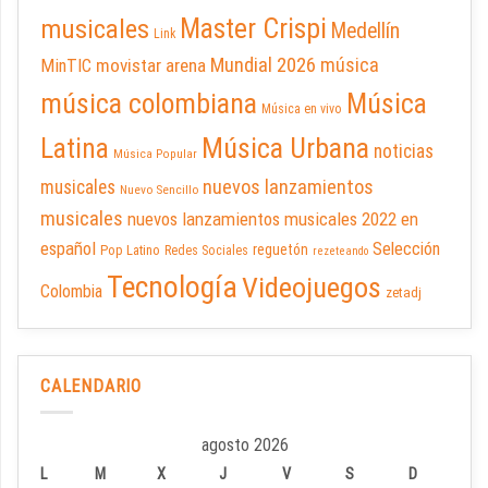
Master Crispi
musicales
Medellín
Link
Mundial 2026
música
movistar arena
MinTIC
música colombiana
Música
Música en vivo
Latina
Música Urbana
noticias
Música Popular
nuevos lanzamientos
musicales
Nuevo Sencillo
musicales
nuevos lanzamientos musicales 2022 en
español
Selección
reguetón
Pop Latino
Redes Sociales
rezeteando
Tecnología
Videojuegos
Colombia
zetadj
CALENDARIO
agosto 2026
L
M
X
J
V
S
D