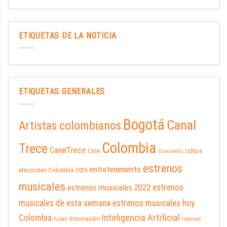
ETIQUETAS DE LA NOTICIA
ETIQUETAS GENERALES
Bogotá
Canal
Artistas colombianos
Colombia
Trece
CanalTrece
Cine
cultura
Concierto
estrenos
entretenimiento
elecciones Colombia 2026
musicales
estrenos musicales 2022
estrenos
musicales de esta semana
estrenos musicales hoy
Inteligencia Artificial
Colombia
Innovación
Futbol
Internet