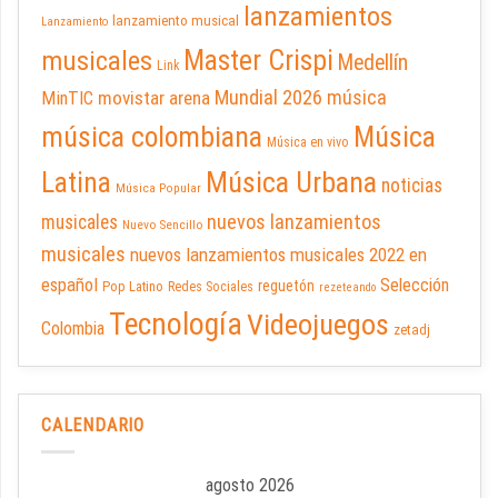
lanzamientos
lanzamiento musical
Lanzamiento
Master Crispi
musicales
Medellín
Link
Mundial 2026
música
movistar arena
MinTIC
música colombiana
Música
Música en vivo
Latina
Música Urbana
noticias
Música Popular
nuevos lanzamientos
musicales
Nuevo Sencillo
musicales
nuevos lanzamientos musicales 2022 en
español
Selección
reguetón
Pop Latino
Redes Sociales
rezeteando
Tecnología
Videojuegos
Colombia
zetadj
CALENDARIO
agosto 2026